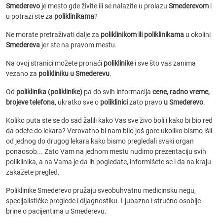
Smederevo
je mesto gde živite ili se nalazite u prolazu
Smederevom
i
u potrazi ste za
poliklinikama
?
Ne morate pretraživati dalje za
poliklinikom ili poliklinikama
u okolini
Smedereva
jer ste na pravom mestu.
Na ovoj stranici možete pronaći
poliklinike
i sve što vas zanima
vezano za
polikliniku u Smederevu
.
Od
poliklinika (poliklinike)
pa do svih informacija
cene, radno vreme,
brojeve telefona
, ukratko sve o
poliklinici
zato pravo
u Smederevo
.
Koliko puta ste se do sad žalili kako Vas sve živo boli i kako bi bio red
da odete do lekara? Verovatno bi nam bilo još gore ukoliko bismo išli
od jednog do drugog lekara kako bismo pregledali svaki organ
ponaosob... Zato Vam na jednom mestu nudimo prezentaciju svih
poliklinika, a na Vama je da ih pogledate, informišete se i da na kraju
zakažete pregled.
Poliklinike Smederevo pružaju sveobuhvatnu medicinsku negu,
specijalističke preglede i dijagnostiku. Ljubazno i stručno osoblje
brine o pacijentima u Smederevu.