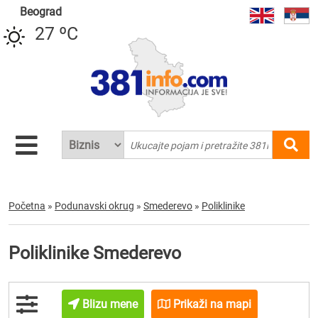
Beograd
27 ºC
Početna
»
Podunavski okrug
»
Smederevo
»
Poliklinike
Poliklinike Smederevo
Blizu mene
Prikaži na mapi