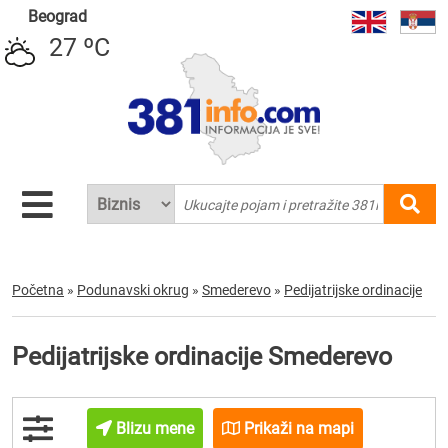
Beograd
27 ºC
Početna
»
Podunavski okrug
»
Smederevo
»
Pedijatrijske ordinacije
Pedijatrijske ordinacije Smederevo
Blizu mene
Prikaži na mapi