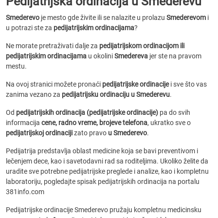
Pedijatrijska ordinacija u Smederevu
Smederevo
je mesto gde živite ili se nalazite u prolazu
Smederevom
i
u potrazi ste za
pedijatrijskim ordinacijama
?
Ne morate pretraživati dalje za
pedijatrijskom ordinacijom ili
pedijatrijskim ordinacijama
u okolini
Smedereva
jer ste na pravom
mestu.
Na ovoj stranici možete pronaći
pedijatrijske ordinacije
i sve što vas
zanima vezano za
pedijatrijsku ordinaciju u Smederevu
.
Od
pedijatrijskih ordinacija (pedijatrijske ordinacije)
pa do svih
informacija
cene, radno vreme, brojeve telefona
, ukratko sve o
pedijatrijskoj ordinaciji
zato pravo
u Smederevo
.
Pedijatrija predstavlja oblast medicine koja se bavi preventivom i
lečenjem dece, kao i savetodavni rad sa roditeljima. Ukoliko želite da
uradite sve potrebne pedijatrijske preglede i analize, kao i kompletnu
laboratoriju, pogledajte spisak pedijatrijskih ordinacija na portalu
381info.com
Pedijatrijske ordinacije Smederevo pružaju kompletnu medicinsku