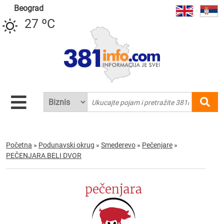
Beograd
27 ºC
Početna
»
Podunavski okrug
»
Smederevo
»
Pečenjare
»
PEČENJARA BELI DVOR