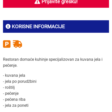
Prijavite grešku!
KORISNE INFORMACIJE
Restoran domaće kuhinje specijalizovan za kuvana jela i
pečenje.
- kuvana jela
- jela po porudžbini
- roštilj
- pečenje
- pečena riba
- jela za poneti