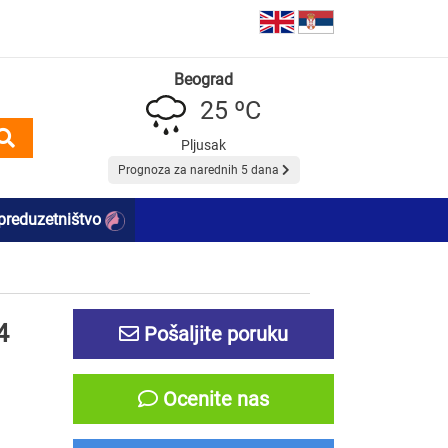
Beograd
25 ºC
Pljusak
Prognoza za narednih 5 dana
preduzetništvo
4
Pošaljite poruku
Ocenite nas