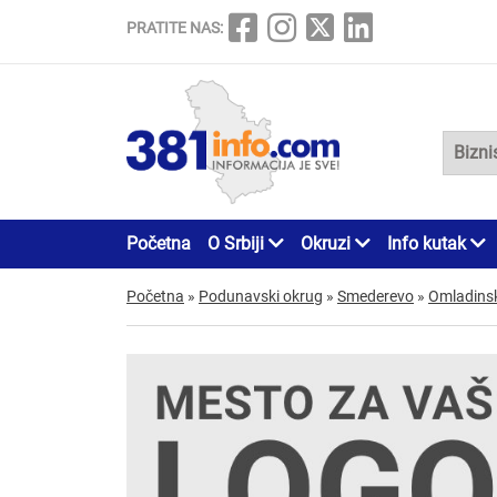
PRATITE NAS:
Početna
O Srbiji
Okruzi
Info kutak
Početna
»
Podunavski okrug
»
Smederevo
»
Omladins