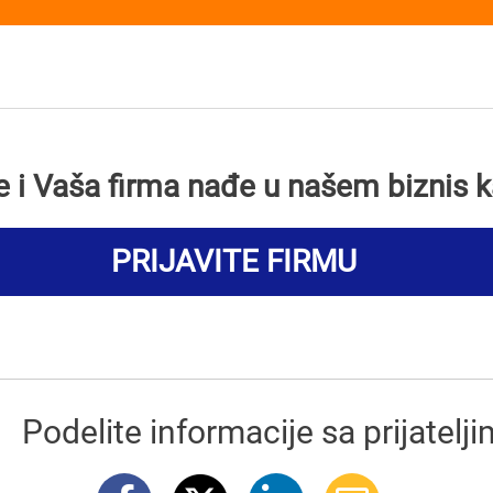
se i Vaša firma nađe u našem biznis k
PRIJAVITE FIRMU
Podelite informacije sa prijatelj