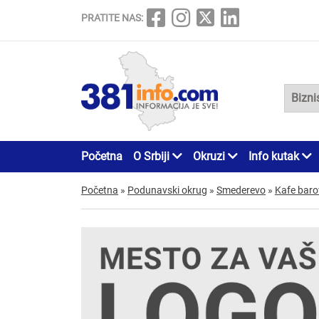
PRATITE NAS:
Početna
O Srbiji
Okruzi
Info kutak
Početna
»
Podunavski okrug
»
Smederevo
»
Kafe barov