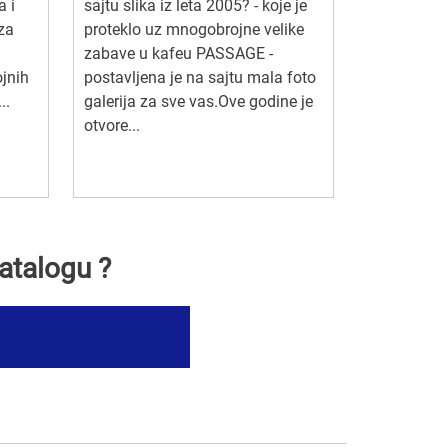
a i
sajtu slika iz leta 2005? - koje je
za
proteklo uz mnogobrojne velike
zabave u kafeu PASSAGE -
jnih
postavljena je na sajtu mala foto
..
galerija za sve vas.Ove godine je
otvore...
atalogu ?