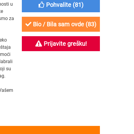
osti u
Pohvalite (
81
)
te
 smo za
Bio / Bila sam ovde (
83
)
reko
Prijavite grešku!
štaja
 moći
dabrali
oji su
ag.
u Vašem