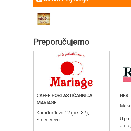
Preporučujemo
CAFFE POSLASTIČARNICA
RES
MARIAGE
Make
Karađorđeva 12 (lok. 37),
U pre
Smederevo
ambij