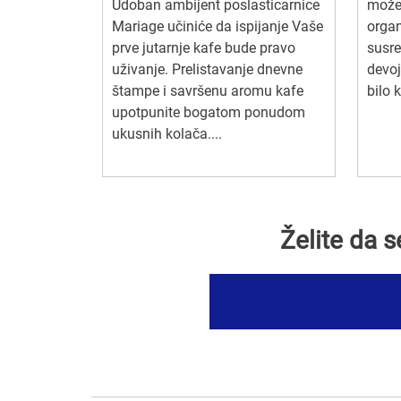
Udoban ambijent poslasticarnice
možet
Mariage učiniće da ispijanje Vaše
organ
prve jutarnje kafe bude pravo
susre
uživanje. Prelistavanje dnevne
devoj
štampe i savršenu aromu kafe
bilo 
upotpunite bogatom ponudom
ukusnih kolača....
Želite da 