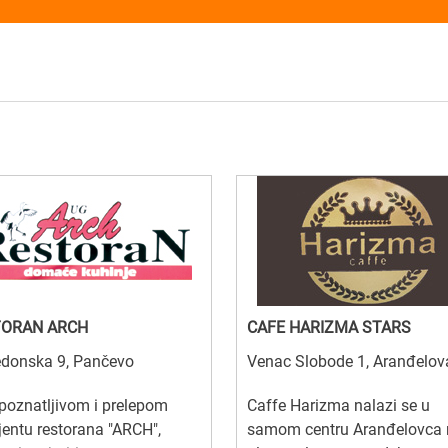
TORAN ARCH
CAFE HARIZMA STARS
donska 9, Pančevo
Venac Slobode 1, Aranđelov
poznatljivom i prelepom
Caffe Harizma nalazi se u
entu restorana "ARCH",
samom centru Aranđelovca 