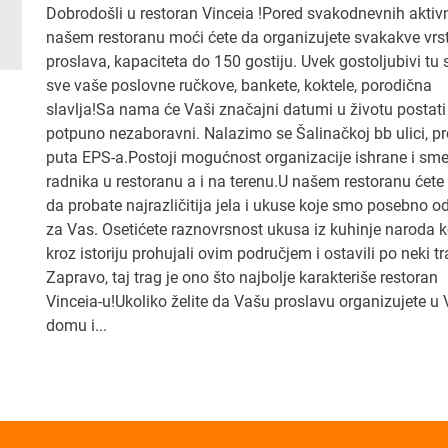
Dobrodošli u restoran Vinceia !Pored svakodnevnih aktivn
našem restoranu moći ćete da organizujete svakakve vrs
proslava, kapaciteta do 150 gostiju. Uvek gostoljubivi tu
sve vaše poslovne ručkove, bankete, koktele, porodična
slavlja!Sa nama će Vaši značajni datumi u životu postati
potpuno nezaboravni. Nalazimo se Šalinačkoj bb ulici, p
puta EPS-a.Postoji mogućnost organizacije ishrane i sme
radnika u restoranu a i na terenu.U našem restoranu ćete
da probate najrazličitija jela i ukuse koje smo posebno o
za Vas. Osetićete raznovrsnost ukusa iz kuhinje naroda k
kroz istoriju prohujali ovim područjem i ostavili po neki tr
Zapravo, taj trag je ono što najbolje karakteriše restoran
Vinceia-u!Ukoliko želite da Vašu proslavu organizujete 
domu i...