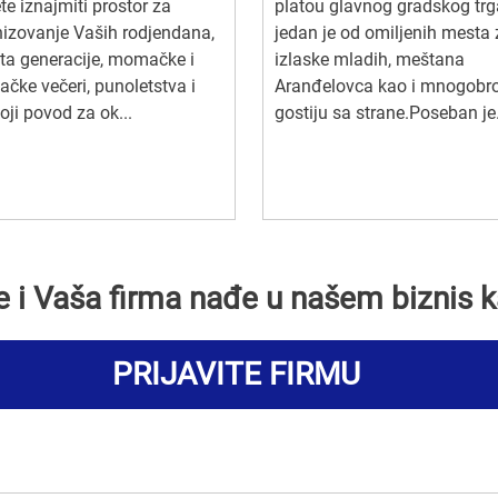
e iznajmiti prostor za
platou glavnog gradskog trg
izovanje Vaših rodjendana,
jedan je od omiljenih mesta 
ta generacije, momačke i
izlaske mladih, meštana
ačke večeri, punoletstva i
Aranđelovca kao i mnogobro
koji povod za ok...
gostiju sa strane.Poseban je.
se i Vaša firma nađe u našem biznis k
PRIJAVITE FIRMU