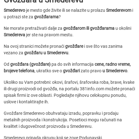
Smederevo
je mesto gde živite ili se nalazite u prolazu
Smederevom
i
u potrazi ste za
gvožđarama
?
Ne morate pretraživati dalje za
gvožđarom ili gvožđarama
u okolini
Smedereva
jer ste na pravom mestu.
Na ovoj stranici možete pronaći
gvožđare
i sve što vas zanima
vezano za
gvožđaru u Smederevu
.
Od
gvožđara (gvožđare)
pa do svih informacija
cene, radno vreme,
brojeve telefona
, ukratko sve o
gvožđari
zato pravo
u Smederevo
.
Ukoliko su Vam potrebni: okovi, šrafovi, šrafovska roba, brave, kvake
ili drugi proizvodi od gvožđa, na portalu 381info.com možete pronaći
spisak firmi iz ove oblasti. Pogledajte njihovu celokupnu ponudu,
uslove i kontaktirajte ih.
Gvožđare Smederevo obuhvataju izradu, popravku i prodaju
metalnih proizvoda i konstrukcija. Posetioci mogu računati na
kvalitet i dugovečnost proizvoda u Smederevu.
Smederevo pripada okrugu koji se zove Podunavski.