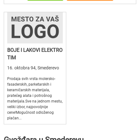
BOJE I LAKOVI ELEKTRO
TIM
16. oktobra 94, Smederevo
Prodaja svih vrsta molersko-
fasaderskih, parketarskih i
keramičarskih materijala,
pratećeg alata i potrošnog
materijala.Sve na jednom mestu,
veliki izbor, najpovoljnije
cene!Mogućnost odloženog
plaćan...
Gvožđara u Smederevu