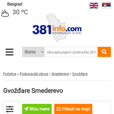
Beograd
30 ºC
Početna
»
Podunavski okrug
»
Smederevo
»
Gvožđare
Gvožđare Smederevo
Blizu mene
Prikaži na mapi