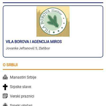
VILA BOROVA I AGENCIJA MIROS
Jovanke Jeftanović 5, Zlatibor
O SRBIJI
Manastiri Srbije
Srpske slave
Verski praznici
Srpski običaji