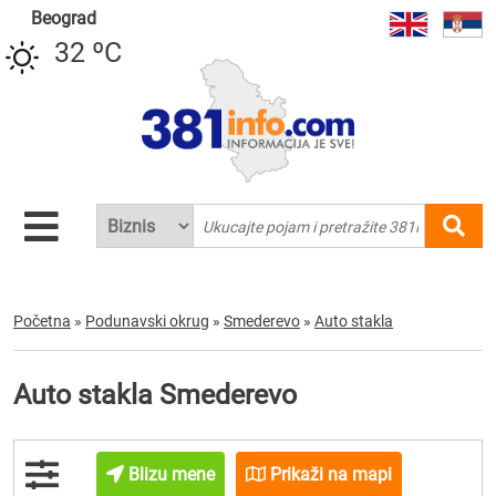
Beograd
32 ºC
Početna
»
Podunavski okrug
»
Smederevo
»
Auto stakla
Auto stakla Smederevo
Blizu mene
Prikaži na mapi