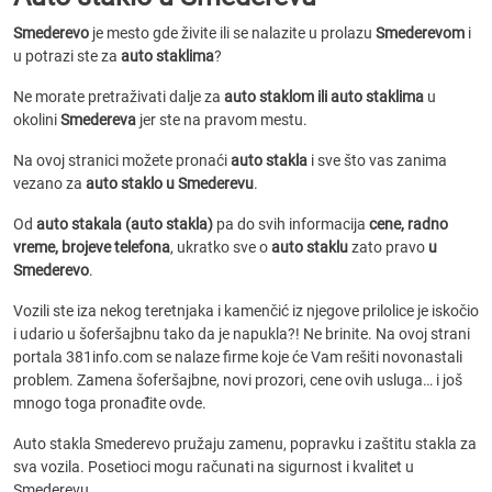
Smederevo
je mesto gde živite ili se nalazite u prolazu
Smederevom
i
u potrazi ste za
auto staklima
?
Ne morate pretraživati dalje za
auto staklom ili auto staklima
u
okolini
Smedereva
jer ste na pravom mestu.
Na ovoj stranici možete pronaći
auto stakla
i sve što vas zanima
vezano za
auto staklo u Smederevu
.
Od
auto stakala (auto stakla)
pa do svih informacija
cene, radno
vreme, brojeve telefona
, ukratko sve o
auto staklu
zato pravo
u
Smederevo
.
Vozili ste iza nekog teretnjaka i kamenčić iz njegove prilolice je iskočio
i udario u šoferšajbnu tako da je napukla?! Ne brinite. Na ovoj strani
portala 381info.com se nalaze firme koje će Vam rešiti novonastali
problem. Zamena šoferšajbne, novi prozori, cene ovih usluga… i još
mnogo toga pronađite ovde.
Auto stakla Smederevo pružaju zamenu, popravku i zaštitu stakla za
sva vozila. Posetioci mogu računati na sigurnost i kvalitet u
Smederevu.