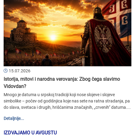
15.07.2026
Istorija, mitovi i narodna verovanja: Zbog čega slavimo
Vidovdan?
Mnogo je datuma u srpskoj tradiciji koji nose slojeve i slojeve
simbolike – počev od godišnjica koje nas sete na ratna stradanja, pa
do slava, svetaca i drugih, hrišćanima značajnih, „crvenih“ datuma....
Detaljnije...
IZDVAJAMO U AVGUSTU