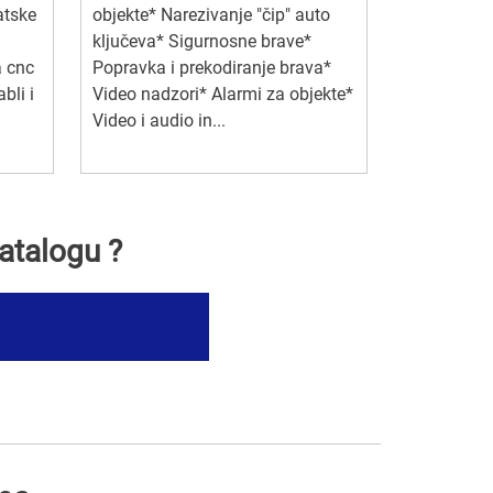
atske
objekte* Narezivanje "čip" auto
ključeva* Sigurnosne brave*
a cnc
Popravka i prekodiranje brava*
bli i
Video nadzori* Alarmi za objekte*
Video i audio in...
atalogu ?