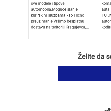
sve modele i tipove
koman
automobila.Moguće slanje
auta,
kurirskim službama kao i lično
TU.Ot
preuzimanje.Vršimo besplatnu
autom
dostavu na teritoriji Kragujevca,...
kodir
Želite da 