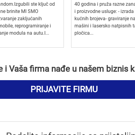
dom.Izgubili ste ključ od
40 godina i pruža razne zan
 ne brinite MI SMO
i proizvodne usluge: - izrada
varanje zakljućanih
kućnih brojeva- graviranje n
obile, reprogramiranje i
mašini i lasersko natpisnih ta
anje modula na autu.I...
pločica...
se i Vaša firma nađe u našem biznis k
PRIJAVITE FIRMU