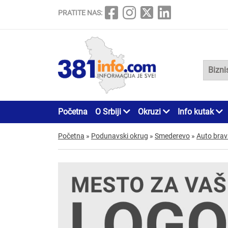
PRATITE NAS:
Početna
O Srbiji
Okruzi
Info kutak
Početna
»
Podunavski okrug
»
Smederevo
»
Auto brav