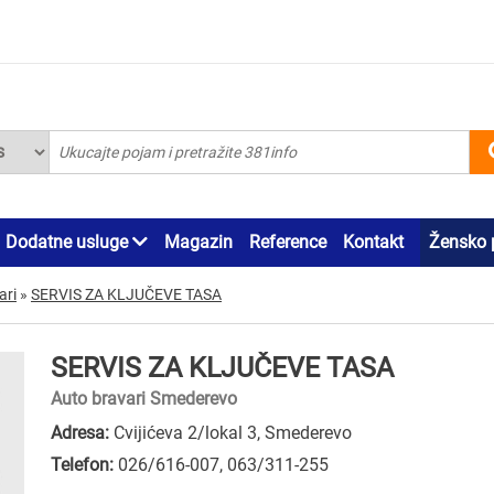
Dodatne usluge
Magazin
Reference
Kontakt
Žensko 
ari
»
SERVIS ZA KLJUČEVE TASA
SERVIS ZA KLJUČEVE TASA
Auto bravari Smederevo
Adresa:
Cvijićeva 2/lokal 3, Smederevo
Telefon:
026/616-007
,
063/311-255