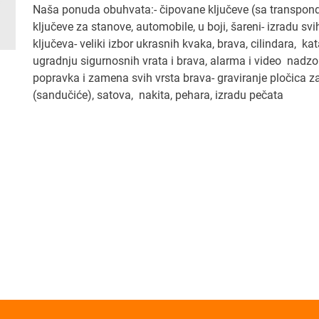
Naša ponuda obuhvata:- čipovane ključeve (sa transpon
ključeve za stanove, automobile, u boji, šareni- izradu svi
ključeva- veliki izbor ukrasnih kvaka, brava, cilindara, ka
ugradnju sigurnosnih vrata i brava, alarma i video nadzo
popravka i zamena svih vrsta brava- graviranje pločica z
(sandučiće), satova, nakita, pehara, izradu pečata