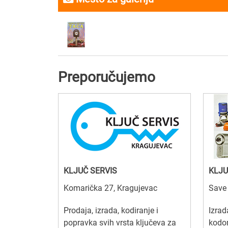
Preporučujemo
KLJUČ SERVIS
KLJU
Komarička 27, Kragujevac
Save 
Prodaja, izrada, kodiranje i
Izrad
popravka svih vrsta ključeva za
kodom