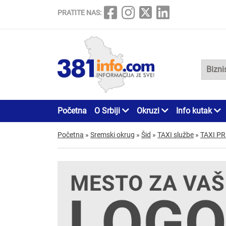
PRATITE NAS:
Početna
O Srbiji
Okruzi
Info kutak
Početna
»
Sremski okrug
»
Šid
»
TAXI službe
»
TAXI PR