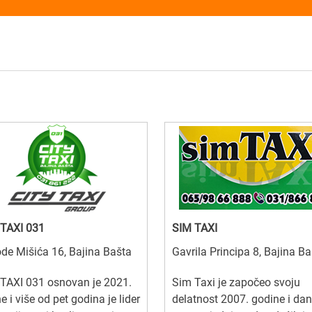
 TAXI 031
SIM TAXI
de Mišića 16, Bajina Bašta
Gavrila Principa 8, Bajina B
TAXI 031 osnovan je 2021.
Sim Taxi je započeo svoju
e i više od pet godina je lider
delatnost 2007. godine i da