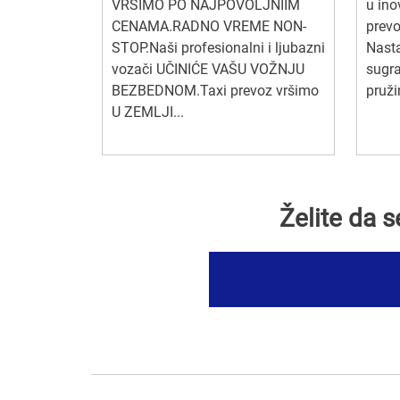
VRŠIMO PO NAJPOVOLJNIIM
u ino
CENAMA.RADNO VREME NON-
prevo
STOP.Naši profesionalni i ljubazni
Nasta
vozači UČINIĆE VAŠU VOŽNJU
sugra
BEZBEDNOM.Taxi prevoz vršimo
pruži
U ZEMLJI...
Želite da 