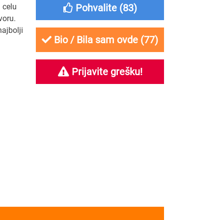
a celu
Pohvalite (
83
)
voru.
ajbolji
Bio / Bila sam ovde (
77
)
Prijavite grešku!