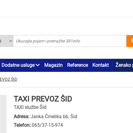
Dodatne usluge
Magazin
Reference
Kontakt
Žensko 
EVOZ ŠID
TAXI PREVOZ ŠID
TAXI službe Šid
Adresa:
Janka Čmelika bb, Šid
Telefon:
065/37-15-974