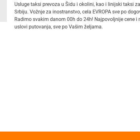
Usluge taksi prevoza u Šidu i okolini, kao i linijski taksi z
Srbiju. Vožnje za inostranstvo, cela EVROPA sve po dogo
Radimo svakim danom 00h do 24h! Najpovoljnije cene i n
uslovi putovanja, sve po Vašim željama.