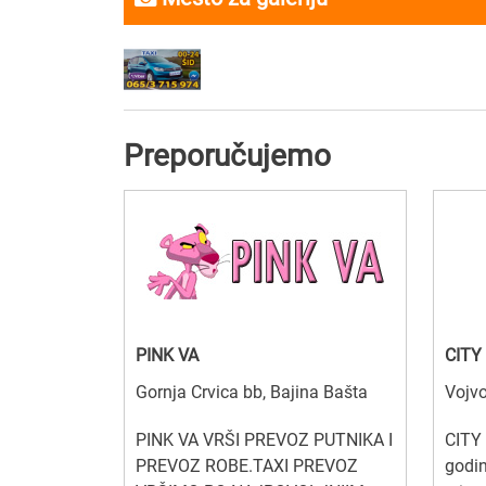
Preporučujemo
PINK VA
CITY
Gornja Crvica bb, Bajina Bašta
Vojvo
PINK VA VRŠI PREVOZ PUTNIKA I
CITY 
PREVOZ ROBE.TAXI PREVOZ
godin