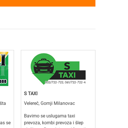
S TAXI
ašta
Velereč, Gornji Milanovac
Bavimo se uslugama taxi
nas se
prevoza, kombi prevoza i šlep