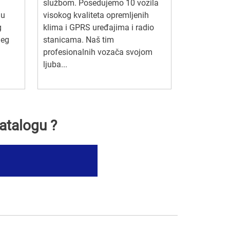
službom. Posedujemo 10 vozila
 u
visokog kvaliteta opremljenih
g
klima i GPRS uređajima i radio
jeg
stanicama. Naš tim
profesionalnih vozača svojom
ljuba...
atalogu ?