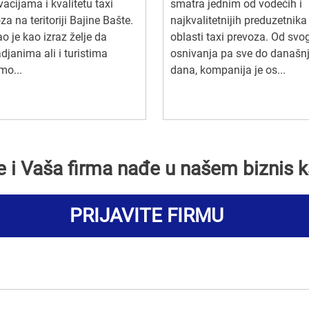
vacijama i kvalitetu taxi
smatra jednim od vodećih i
za na teritoriji Bajine Bašte.
najkvalitetnijih preduzetnika
o je kao izraz želje da
oblasti taxi prevoza. Od svo
djanima ali i turistima
osnivanja pa sve do današn
mo...
dana, kompanija je os...
se i Vaša firma nađe u našem biznis k
PRIJAVITE FIRMU