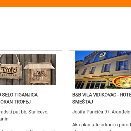
 SELO TIGANJICA
B&B VILA VIDIKOVAC - HOT
TORAN TROFEJ
SMEŠTAJ
adski put bb, Stajićevo,
Josifa Pančića 97, Aranđel
anin
Ako planirate odmor u prir