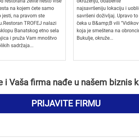
d restorana želite nešto više
okruženju, odaberite
esta na kojem ćete samo
najsavršeniju lokaciju i uobli
 jesti, na pravom ste
savršeni doživljaj. Upravo to
u.Restoran TROFEJ nalazi
čeka u B&amp;B vili "Vidikov
sklopu Banatskog etno sela
koja je smeštena na obronc
njica i pruža Vam mnoštvo
Bukulje, okruže...
likih sadržaja...
se i Vaša firma nađe u našem biznis k
PRIJAVITE FIRMU