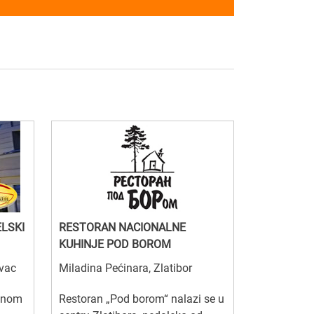
ELSKI
RESTORAN NACIONALNE
KUHINJE POD BOROM
ovac
Miladina Pećinara, Zlatibor
odnom
Restoran „Pod borom“ nalazi se u