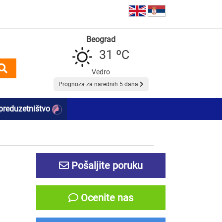
Beograd
31 ºC
Vedro
Prognoza za narednih 5 dana
preduzetništvo
Pošaljite poruku
Ocenite nas