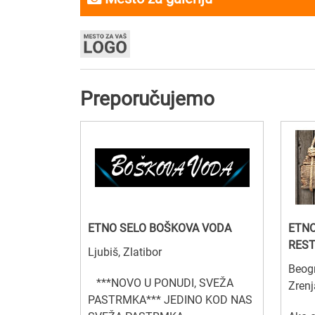
Preporučujemo
ETNO SELO BOŠKOVA VODA
ETNO
RES
Ljubiš, Zlatibor
Beogr
***NOVO U PONUDI, SVEŽA
Zrenj
PASTRMKA*** JEDINO KOD NAS