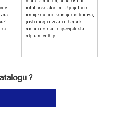
centru Zlatibora, nedaleko od
čite
autobuske stanice. U prijatnom
 vas
ambijentu pod krošnjama borova,
ac"
gosti mogu uživati u bogatoj
ima
ponudi domaćih specijaliteta
pripremljenih p...
atalogu ?