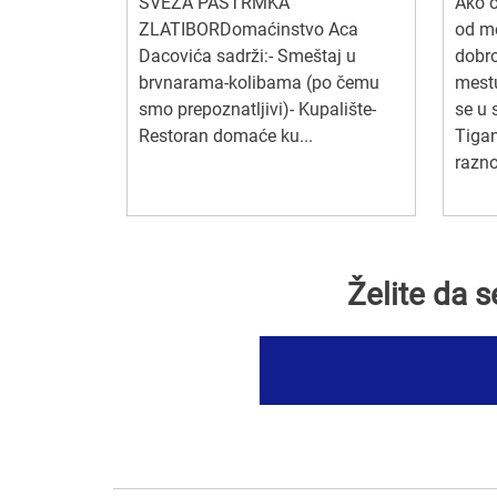
SVEŽA PASTRMKA
Ako o
ZLATIBORDomaćinstvo Aca
od m
Dacovića sadrži:- Smeštaj u
dobro
brvnarama-kolibama (po čemu
mest
smo prepoznatljivi)- Kupalište-
se u 
Restoran domaće ku...
Tiga
razno
Želite da 