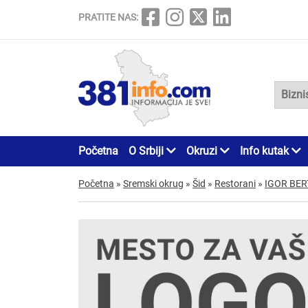
PRATITE NAS:
Početna
O Srbiji
Okruzi
Info kutak
Početna
»
Sremski okrug
»
Šid
»
Restorani
»
IGOR BER