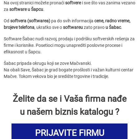
Na ovoj stranici možete pronaći
softvere
i sve što vas zanima vezano
za
software u Šapcu
.
Od
softvera (softwarea)
pa do svih informacija
cene, radno vreme,
brojeve telefona
, ukratko sve o
softwareu
zato pravo
u Šabac
.
Software Šabac nudi razvoj, prodaju i podršku softverskih rešenja za
firme i korisnike. Posetioci mogu unaprediti poslovne procese i
efikasnost u Šapcu.
Šabac pripada okrugu koji se zove Mačvanski.
Na obali Save, Šabac je grad bogate prošlosti i važan kulturni centar
Mačve. Tokom vekova bio je središte trgovine i tradicije.
Želite da se i Vaša firma nađe
u našem biznis katalogu ?
PRIJAVITE FIRMU