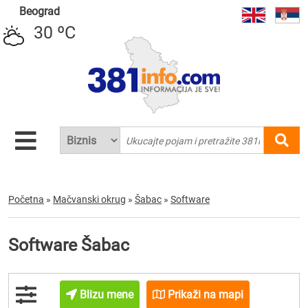
Beograd
30 ºC
Početna
»
Mačvanski okrug
»
Šabac
»
Software
Software Šabac
Blizu mene
Prikaži na mapi