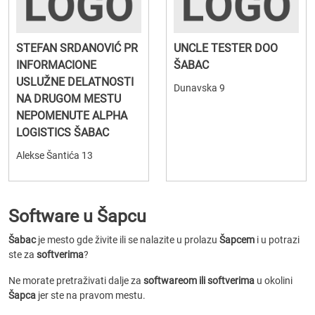
STEFAN SRDANOVIĆ PR
UNCLE TESTER DOO
INFORMACIONE
ŠABAC
USLUŽNE DELATNOSTI
Dunavska 9
NA DRUGOM MESTU
NEPOMENUTE ALPHA
LOGISTICS ŠABAC
Alekse Šantića 13
Software u Šapcu
Šabac
je mesto gde živite ili se nalazite u prolazu
Šapcem
i u potrazi
ste za
softverima
?
Ne morate pretraživati dalje za
softwareom ili softverima
u okolini
Šapca
jer ste na pravom mestu.