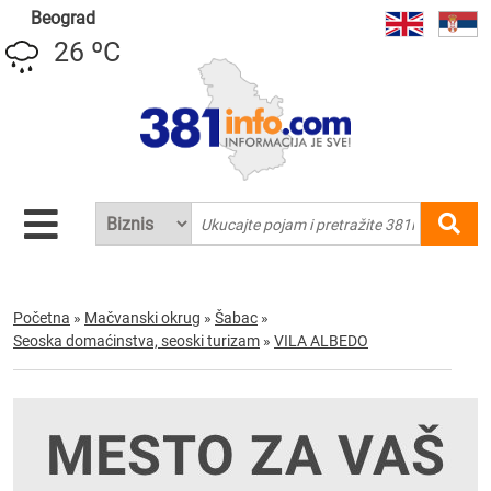
Beograd
26 ºC
Početna
»
Mačvanski okrug
»
Šabac
»
Seoska domaćinstva, seoski turizam
»
VILA ALBEDO