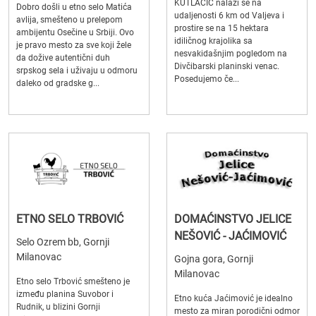
KUTLAČIĆ nalazi se na
Dobro došli u etno selo Matića
udaljenosti 6 km od Valjeva i
avlija, smešteno u prelepom
prostire se na 15 hektara
ambijentu Osečine u Srbiji. Ovo
idiličnog krajolika sa
je pravo mesto za sve koji žele
nesvakidašnjim pogledom na
da dožive autentični duh
Divčibarski planinski venac.
srpskog sela i uživaju u odmoru
Posedujemo če...
daleko od gradske g...
ETNO SELO TRBOVIĆ
DOMAĆINSTVO JELICE
NEŠOVIĆ - JAĆIMOVIĆ
Selo Ozrem bb, Gornji
Milanovac
Gojna gora, Gornji
Milanovac
Etno selo Trbović smešteno je
između planina Suvobor i
Etno kuća Jaćimović je idealno
Rudnik, u blizini Gornji
mesto za miran porodični odmor