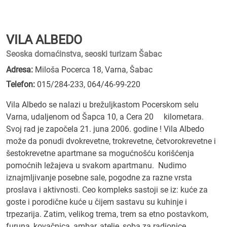
VILA ALBEDO
Seoska domaćinstva, seoski turizam Šabac
Adresa:
Miloša Pocerca 18, Varna, Šabac
Telefon:
015/284-233
,
064/46-99-220
Vila Albedo se nalazi u brežuljkastom Pocerskom selu
Varna, udaljenom od Šapca 10, a Cera 20 kilometara.
Svoj rad je započela 21. juna 2006. godine ! Vila Albedo
može da ponudi dvokrevetne, trokrevetne, četvorokrevetne i
šestokrevetne apartmane sa mogućnošću korišćenja
pomoćnih ležajeva u svakom apartmanu. Nudimo
iznajmljivanje posebne sale, pogodne za razne vrsta
proslava i aktivnosti. Ceo kompleks sastoji se iz: kuće za
goste i porodične kuće u čijem sastavu su kuhinje i
trpezarija. Zatim, velikog trema, trem sa etno postavkom,
furuna, kovačnica, ambar, atelje, soba za radionice…