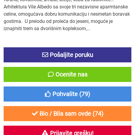
Arhitektura Vile Albedo sa svoje tri nezavisne aparmtanske
celine, omogućava dobru komunikaciju i nesmetan boravak
gostima. U preiodu od proleća do jeseni, moguće je
iznajmiti trem sa dvorišnim kopleksom,...
Pošaljite poruku
Ocenite nas
Pohvalite (
79
)
Bio / Bila sam ovde (
74
)
Prijavite grešku!