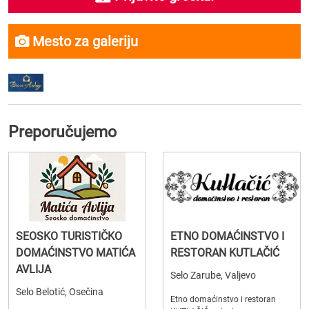
Mesto za galeriju
Preporučujemo
SEOSKO TURISTIČKO
ETNO DOMAĆINSTVO I
DOMAĆINSTVO MATIĆA
RESTORAN KUTLAČIĆ
AVLIJA
Selo Zarube, Valjevo
Selo Belotić, Osečina
Etno domaćinstvo i restoran