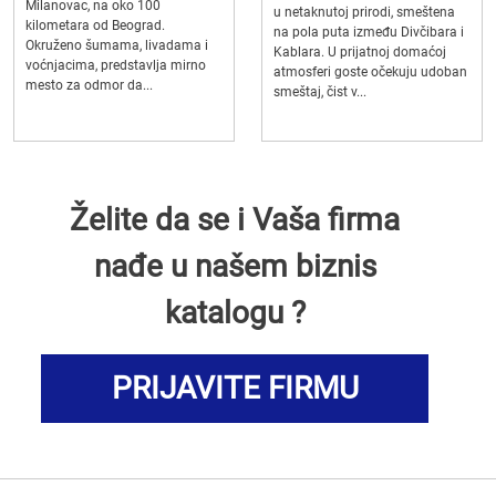
Milanovac, na oko 100
u netaknutoj prirodi, smeštena
kilometara od Beograd.
na pola puta između Divčibara i
Okruženo šumama, livadama i
Kablara. U prijatnoj domaćoj
voćnjacima, predstavlja mirno
atmosferi goste očekuju udoban
mesto za odmor da...
smeštaj, čist v...
Želite da se i Vaša firma
nađe u našem biznis
katalogu ?
PRIJAVITE FIRMU