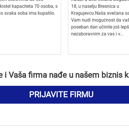
Hostel kapaciteta 70 osoba, s
18, u naselju Bresnica u
to svaka soba ima kupatilo.
Kragujevcu.Naša svečana s
Vam nudi mogućnost da va
poseban dan učinite još lepš
nezaboravnim za vas i v...
se i Vaša firma nađe u našem biznis k
PRIJAVITE FIRMU