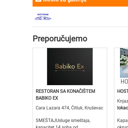
Preporučujemo
RESTORAN SA KONAČIŠTEM
HOST
BABIKO EX
Knja
Cara Lazara 474, Čitluk, Kruševac
lokac
SMEŠTAJUsluge smeštaja,
Kapac
kapacitet 14 soba od
okrug