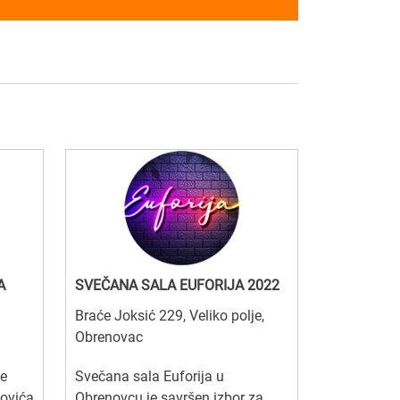
A
SVEČANA SALA EUFORIJA 2022
Braće Joksić 229, Veliko polje,
Obrenovac
se
Svečana sala Euforija u
novića
Obrenovcu je savršen izbor za