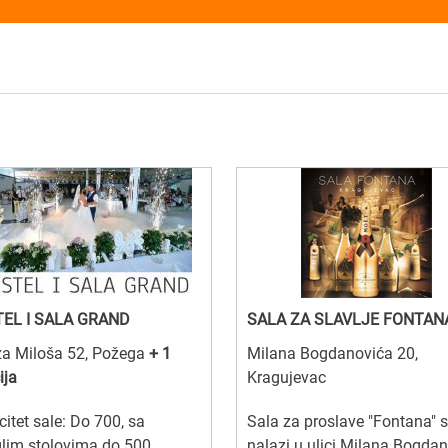
EL I SALA GRAND
SALA ZA SLAVLJE FONTAN
za Miloša 52, Požega
+ 1
Milana Bogdanovića 20,
ija
Kragujevac
itet sale: Do 700, sa
Sala za proslave "Fontana" 
lim stolovima do 500
nalazi u ulici Milana Bogda