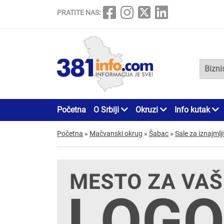
PRATITE NAS:
Početna
O Srbiji
Okruzi
Info kutak
Početna
»
Mačvanski okrug
»
Šabac
»
Sale za iznajmlj