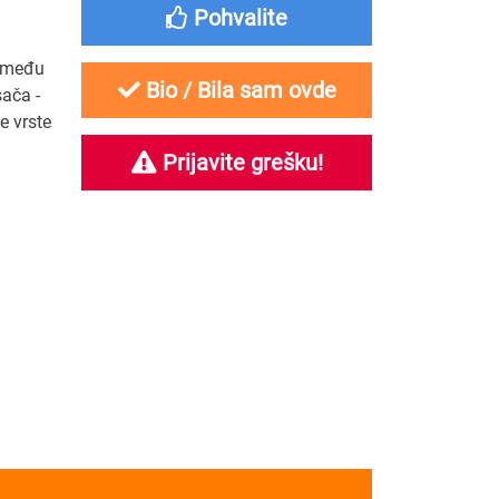
Pohvalite
između
Bio / Bila sam ovde
sača -
e vrste
Prijavite grešku!