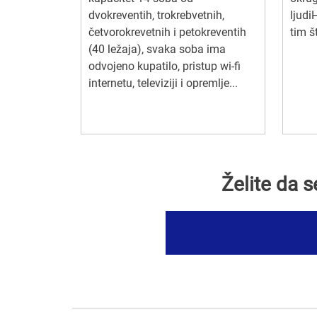
dvokreventih, trokrebvetnih,
ljudi
četvorokrevetnih i petokreventih
tim š
(40 ležaja), svaka soba ima
odvojeno kupatilo, pristup wi-fi
internetu, televiziji i opremlje...
Želite da 