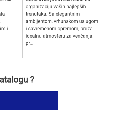
organizaciju vaših najlepših
ala
trenutaka. Sa elegantnim
š
ambijentom, vrhunskom uslugom
im i
i savremenom opremom, pruža
idealnu atmosferu za venčanja,
pr...
atalogu ?