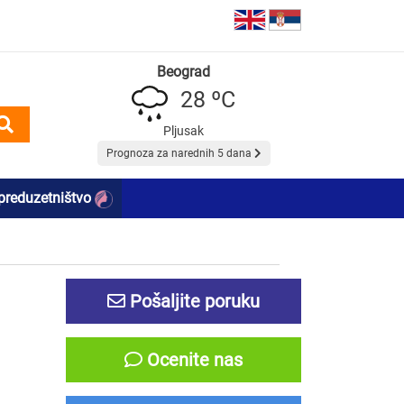
Beograd
28 ºC
Pljusak
Prognoza za narednih 5 dana
preduzetništvo
Pošaljite poruku
Ocenite nas