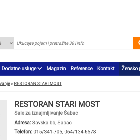
Dodatne usluge
Magazin
Reference
Kontakt
Žensko 
ivanje
»
RESTORAN STARI MOST
RESTORAN STARI MOST
Sale za iznajmljivanje Šabac
Adresa:
Savska bb, Šabac
Telefon:
015/341-705
,
064/134-6578