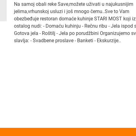
Na samoj obali reke Save,možete uživati u najukusnijim
jelima,vrhunskoj usluzi i još mnogo čemu..Sve to Vam
obezbeđuje restoran domaće kuhinje STARI MOST koji 
ostalog nudi: - Domaću kuhinju - Rečnu ribu - Jela ispod 
Gotova jela - Roštilj - Jela po porudžbini Organizujemo sv
slavlja: - Svadbene proslave - Banketi - Ekskurzije..