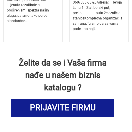
060/533-83-20Adresa: Heroja
klijenata rezultirale su
Luna 1 - Zlatiborski put,
proširenjem spektra naših
preko puta železničke
uluga, pa smo tako pored
staniceKompletna organizacija
standardne...
sahrana.Tu smo da sa vama
podelimo najt...
Želite da se i Vaša firma
nađe u našem biznis
katalogu ?
PRIJAVITE FIRMU