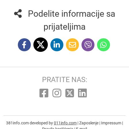
Podelite informacije sa
prijateljima
PRATITE NAS:
381info.com developed by
011info.com
|
Zaposlenje
|
Impressum
|
Pravila korišćenja
|
E-mail