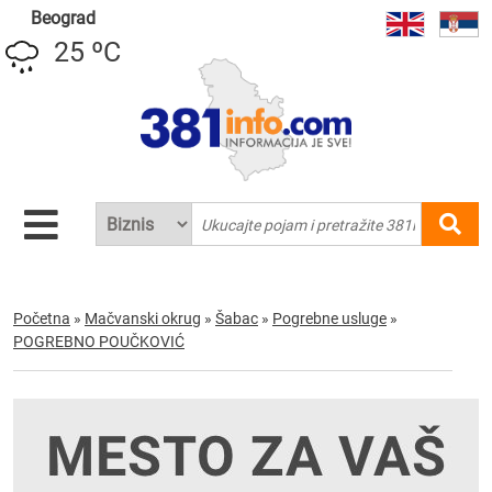
Beograd
25 ºC
Početna
»
Mačvanski okrug
»
Šabac
»
Pogrebne usluge
»
POGREBNO POUČKOVIĆ