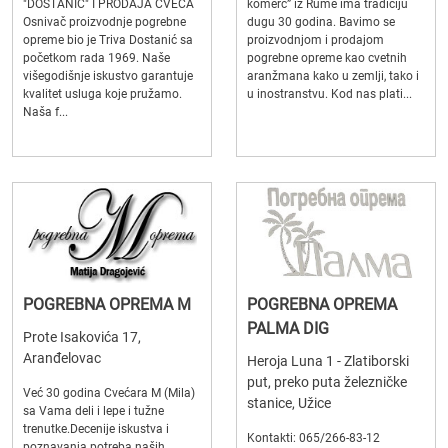
"DOSTANIĆ" I PRODAJA CVEĆA
komerc” iz Rume ima tradiciju
Osnivač proizvodnje pogrebne
dugu 30 godina. Bavimo se
opreme bio je Triva Dostanić sa
proizvodnjom i prodajom
početkom rada 1969. Naše
pogrebne opreme kao cvetnih
višegodišnje iskustvo garantuje
aranžmana kako u zemlji, tako i
kvalitet usluga koje pružamo.
u inostranstvu. Kod nas plati...
Naša f...
POGREBNA OPREMA M
POGREBNA OPREMA
PALMA DIG
Prote Isakovića 17,
Aranđelovac
Heroja Luna 1 - Zlatiborski
put, preko puta železničke
Već 30 godina Cvećara M (Mila)
stanice, Užice
sa Vama deli i lepe i tužne
trenutke.Decenije iskustva i
Kontakti: 065/266-83-12
poznavanja potreba naših