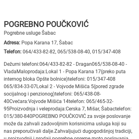
POGREBNO POUČKOVIĆ
Pogrebne usluge Šabac
Adresa:
Popa Karana 17, Šabac
Telefon:
064/433-82-82
,
065/538-08-40
,
015/347-408
Dežurni telefoni:064/433-82-82 - Dragan065/538-08-40 -
VladaMaloprodaja:Lokal 1 - Popa Karana 17(preko puta
internog bloka Opšte bolnice)telefoni: 015/347-408
065/834-33-07Lokal 2 - Vojvode Mišića 5(pored zgrade
socijalnog i penzionog)telefoni: 065/438-08-
40Cvećara:Vojvode Mišića 14telefon: 065/465-32-
95Proizvodnja i veleprodaja:Cerska 7, Mišar, Šabactelefon:
015/380-840POGREBNO POUČKOVIĆ za svoje poslovanje
može da zahvali zadovoljnim korisnicima usluga koji su
nas preporučivali dalje.Zahvaljujući dugogodišnjoj tradiciji,
u proizvodnji i prodaji pogrebne opreme moto poslovanja