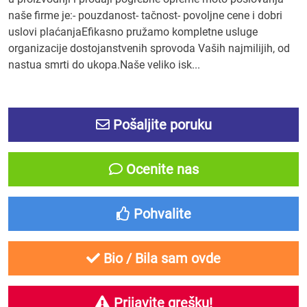
naše firme je:- pouzdanost- tačnost- povoljne cene i dobri
uslovi plaćanjaEfikasno pružamo kompletne usluge
organizacije dostojanstvenih sprovoda Vaših najmilijih, od
nastua smrti do ukopa.Naše veliko isk...
Pošaljite poruku
Ocenite nas
Pohvalite
Bio / Bila sam ovde
Prijavite grešku!