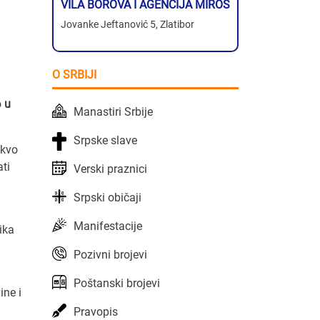
VILA BOROVA I AGENCIJA MIROS
Jovanke Jeftanović 5, Zlatibor
O SRBIJI
o
u
Manastiri Srbije
Srpske slave
akvo
ti
Verski praznici
Srpski običaji
Manifestacije
ika
Pozivni brojevi
Poštanski brojevi
ine i
Pravopis