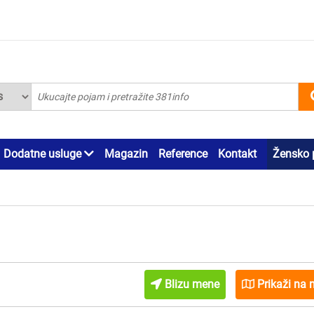
Dodatne usluge
Magazin
Reference
Kontakt
Žensko 
Blizu mene
Prikaži na 