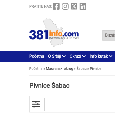
PRATITE NAS:
Početna
O Srbiji
Okruzi
Info kutak
Početna
»
Mačvanski okrug
»
Šabac
»
Pivnice
Pivnice Šabac