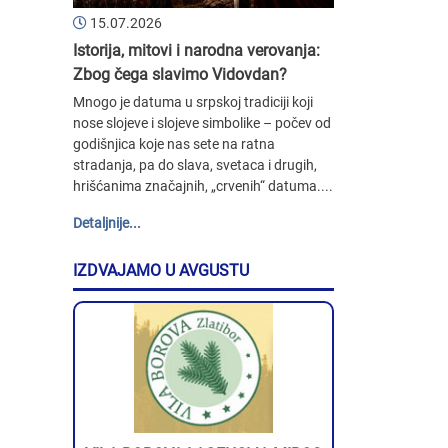
15.07.2026
Istorija, mitovi i narodna verovanja:
Zbog čega slavimo Vidovdan?
Mnogo je datuma u srpskoj tradiciji koji
nose slojeve i slojeve simbolike – počev od
godišnjica koje nas sete na ratna
stradanja, pa do slava, svetaca i drugih,
hrišćanima značajnih, „crvenih“ datuma....
Detaljnije...
IZDVAJAMO U AVGUSTU