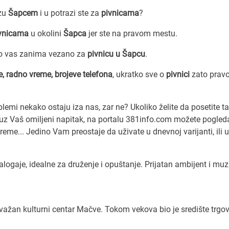
azu
Šapcem
i u potrazi ste za
pivnicama
?
ivnicama
u okolini
Šapca
jer ste na pravom mestu.
to vas zanima vezano za
pivnicu u Šapcu
.
e, radno vreme, brojeve telefona
, ukratko sve o
pivnici
zato prav
lemi nekako ostaju iza nas, zar ne? Ukoliko želite da posetite t
 uz Vaš omiljeni napitak, na portalu 381info.com možete pogleda
vreme... Jedino Vam preostaje da uživate u dnevnoj varijanti, ili u
logaje, idealne za druženje i opuštanje. Prijatan ambijent i muz
 važan kulturni centar Mačve. Tokom vekova bio je središte trgov