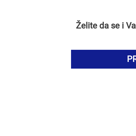
Želite da se i 
PR