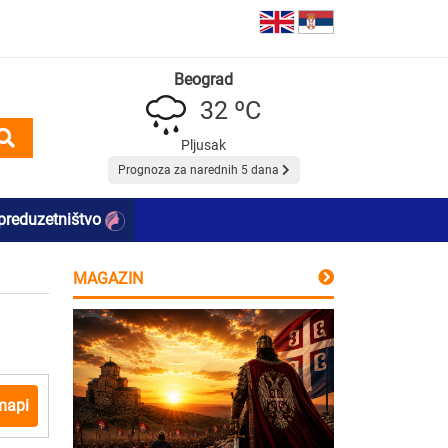
Beograd
32 ºC
Pljusak
Prognoza za narednih 5 dana
preduzetništvo
MAGAZIN
mapi