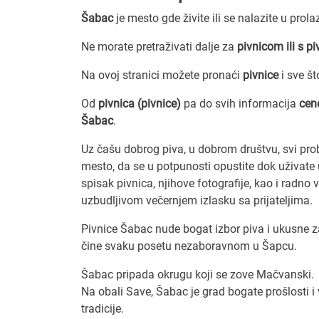
Šabac
je mesto gde živite ili se nalazite u prol
Ne morate pretraživati dalje za
pivnicom ili s p
Na ovoj stranici možete pronaći
pivnice
i sve š
Od
pivnica (pivnice)
pa do svih informacija
cen
Šabac
.
Uz čašu dobrog piva, u dobrom društvu, svi prob
mesto, da se u potpunosti opustite dok uživate
spisak pivnica, njihove fotografije, kao i radno 
uzbudljivom večernjem izlasku sa prijateljima.
Pivnice Šabac nude bogat izbor piva i ukusne za
čine svaku posetu nezaboravnom u Šapcu.
Šabac pripada okrugu koji se zove Mačvanski.
Na obali Save, Šabac je grad bogate prošlosti i
tradicije.