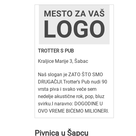
TROTTER S PUB
Kraljice Marije 3, Šabac
Naš slogan je ZATO ŠTO SMO
DRUGAČIJI.Trotter’s Pub nudi 90
vrsta piva i svako veče sem
nedelje akustične rok, pop, bluz
svirku.I naravno: DOGODINE U
OVO VREME BIĆEMO MILIONERI.
Pivnica u Šapcu