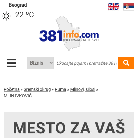
Beograd
22 ºC
Početna
»
Sremski okrug
»
Ruma
»
Mlinovi, silosi
»
MLIN IVKOVIĆ