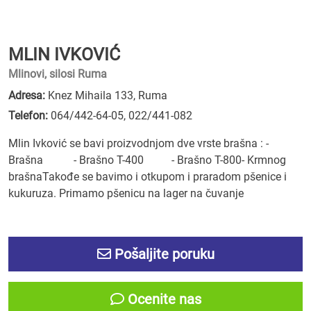
MLIN IVKOVIĆ
Mlinovi, silosi Ruma
Adresa:
Knez Mihaila 133, Ruma
Telefon:
064/442-64-05
,
022/441-082
Mlin Ivković se bavi proizvodnjom dve vrste brašna : -
Brašna - Brašno T-400 - Brašno T-800- Krmnog
brašnaTakođe se bavimo i otkupom i praradom pšenice i
kukuruza. Primamo pšenicu na lager na čuvanje
Pošaljite poruku
Ocenite nas