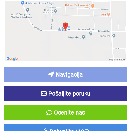
Navigacija
Pošaljite poruku
Ocenite nas