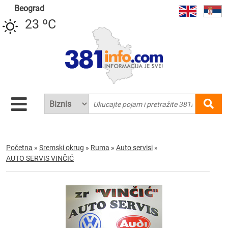
Beograd
23 ºC
Početna
»
Sremski okrug
»
Ruma
»
Auto servisi
»
AUTO SERVIS VINČIĆ