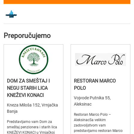
Preporučujemo
DOM ZA SMEŠTAJ I
RESTORAN MARCO
NEGU STARIH LICA
POLO
KNEŽEVI KONACI
Vojvode Putnika 55,
Aleksinac
Kneza Miloša 152, Vrnjačka
Banja
Restoran Marco Polo –
AleksinacSa velikim
Predstavljamo vam Dom za
zadovoljstvom vam
smeštaj penzionera i starih lica
predstavljamo restoran Marco
KNEŽEVI KONACI u Vrnjačkoj