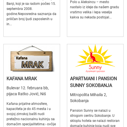
Polo u Aleksincu – mesto
Banji, koji je sa radom počeo 15.
nastalo iz ideje da našem gradu
septembra 2008.
vratimo velika i lepa veselja
godine.Neposredna saznanja da
kakva su nekada postojal...
priličan broj ljudi zaposlenih u
in...
KAFANA MRAK
APARTMANI I PANSION
SUNNY SOKOBANJA
Bulevar 12. februara bb,
pijaca Ratko Jović, Niš
Mitropolita Mihaila 2,
Sokobanja
Kafana prijatne atmosfere,
kapaciteta je do 45 mesta i u
Pansion Sunny se nalazi u
svojoj zimskoj bašti nudi
strogom centru Sokobanje. U
pretežno nacionalnu kuhinju sa
skloplu hotela se nalazi restoran
domaćim specijalitetima:- ovčije
domaće kuhinje koja nudi sve