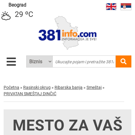
Beograd
29 ºC
Početna
»
Rasinski okrug
»
Ribarska banja
»
Smeštaj
»
PRIVATAN SMEŠTAJ DINČIĆ