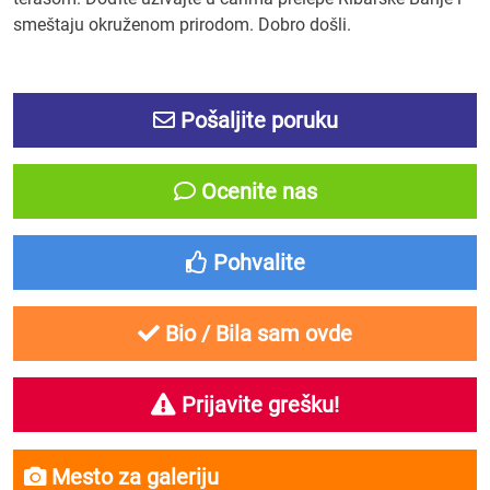
smeštaju okruženom prirodom. Dobro došli.
Pošaljite poruku
Ocenite nas
Pohvalite
Bio / Bila sam ovde
Prijavite grešku!
Mesto za galeriju