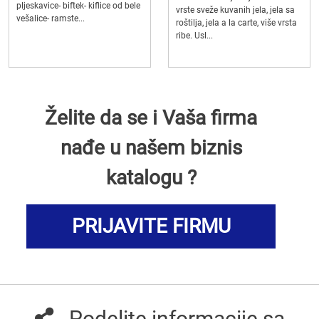
pljeskavice- biftek- kiflice od bele
vrste sveže kuvanih jela, jela sa
vešalice- ramste...
roštilja, jela a la carte, više vrsta
ribe. Usl...
Želite da se i Vaša firma
nađe u našem biznis
katalogu ?
PRIJAVITE FIRMU
Podelite informacije sa