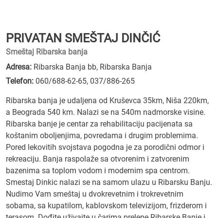
PRIVATAN SMEŠTAJ DINČIĆ
Smeštaj Ribarska banja
Adresa:
Ribarska Banja bb, Ribarska Banja
Telefon:
060/688-62-65
,
037/886-265
Ribarska banja je udaljena od Kruševca 35km, Niša 220km,
a Beograda 540 km. Nalazi se na 540m nadmorske visine.
Ribarska banje je centar za rehabilitaciju pacijenata sa
koštanim oboljenjima, povredama i drugim problemima.
Pored lekovitih svojstava pogodna je za porodični odmor i
rekreaciju. Banja raspolaže sa otvorenim i zatvorenim
bazenima sa toplom vodom i modernim spa centrom.
Smestaj Dinkic nalazi se na samom ulazu u Ribarsku Banju.
Nudimo Vam smeštaj u dvokrevetnim i trokrevetnim
sobama, sa kupatilom, kablovskom televizijom, frizderom i
terasom. Dođite uživajte u čarima prelepe Ribarske Banje i