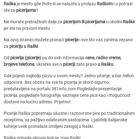
Raška
je mesto gde živite ili se nalazite u prolazu
Raškom
i u potrazi
ste za
picerijama
?
Ne morate pretraživati dalje za
picerijom ili picerijama
u okolini
Raške
jer ste na pravom mestu.
Na ovoj stranici možete pronaći
picerije
i sve što vas zanima vezano
za
piceriju u Raški
.
Od
picerija (picerije)
pa do svih informacija
cene, radno vreme,
brojeve telefona
, ukratko sve o
piceriji
zato pravo
u Rašku
.
Gde pojesti najbolju pizzu u ovom mestu? Jedno pitanje, a bar milion
odgovora. Bez obzira na sve ta picerija je skoro sigurno
predstavljena na portalu 381info.com Pogledajte prezentacije
picerija, pogledajte fotografije, saznajte cene pica kao i mogućnost
dostave na kućnu adresu. Prijatno!
Picerije Raška pripremaju ukusne i raznovrsne pice po tradicionalnim
receptima, sa pažljivo odabranim sastojcima. Ljubitelji italijanske
kuhinje uvek pronalaze omiljeni zalogaj u Raški.
Raška pripada okrugu koji se zove Raški.