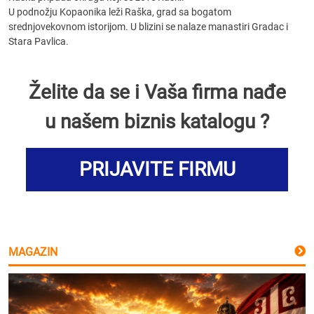
U podnožju Kopaonika leži Raška, grad sa bogatom
srednjovekovnom istorijom. U blizini se nalaze manastiri Gradac i
Stara Pavlica.
Želite da se i Vaša firma nađe
u našem biznis katalogu ?
PRIJAVITE FIRMU
MAGAZIN