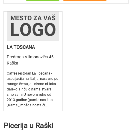
LA TOSCANA
Predraga Vilimonovića 45,
Raška
Caffee restoran La Toscana -
asocijacija na Italiju, naravno po
mnogo čemu, ali nismo ni tako
daleko. Priču o nama stvarali
smo sami U novom ruhu od
2013.godine (pamte nas kao
‚‚Kamel‚‚ možda nostalči...
Picerija u Raški