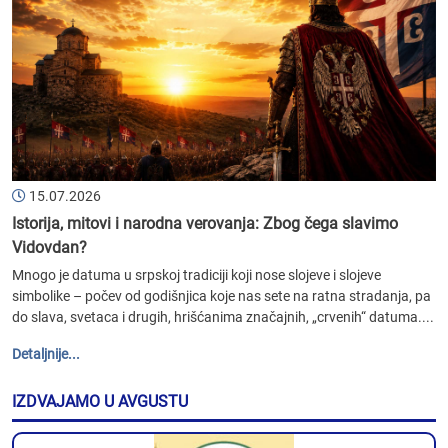
15.07.2026
Istorija, mitovi i narodna verovanja: Zbog čega slavimo
Vidovdan?
Mnogo je datuma u srpskoj tradiciji koji nose slojeve i slojeve
simbolike – počev od godišnjica koje nas sete na ratna stradanja, pa
do slava, svetaca i drugih, hrišćanima značajnih, „crvenih“ datuma....
Detaljnije...
IZDVAJAMO U AVGUSTU