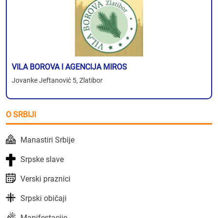
VILA BOROVA I AGENCIJA MIROS
Jovanke Jeftanović 5, Zlatibor
O SRBIJI
Manastiri Srbije
Srpske slave
Verski praznici
Srpski običaji
Manifestacije