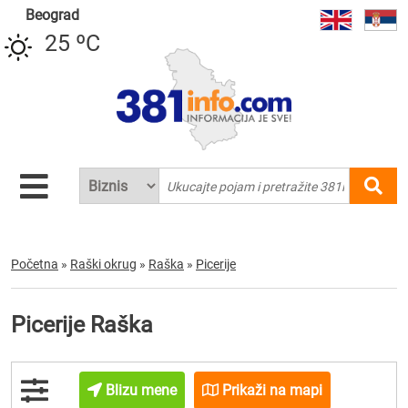
Beograd
25 ºC
Početna
»
Raški okrug
»
Raška
»
Picerije
Picerije Raška
Blizu mene
Prikaži na mapi