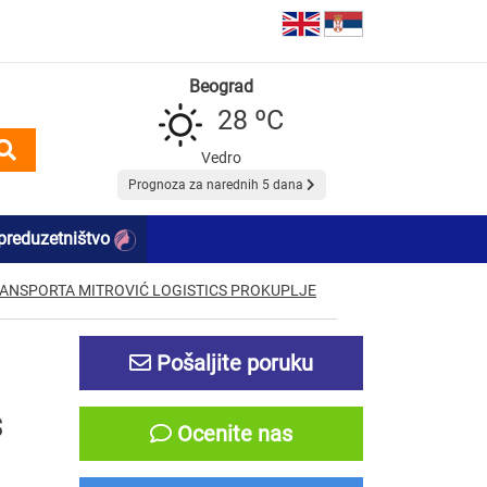
Beograd
28 ºC
Vedro
Prognoza za narednih 5 dana
preduzetništvo
RANSPORTA MITROVIĆ LOGISTICS PROKUPLJE
Pošaljite poruku
S
Ocenite nas