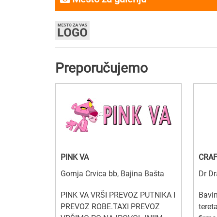
Preporučujemo
PINK VA
CRA
Gornja Crvica bb, Bajina Bašta
Dr Dr
PINK VA VRŠI PREVOZ PUTNIKA I
Bavi
PREVOZ ROBE.TAXI PREVOZ
teret