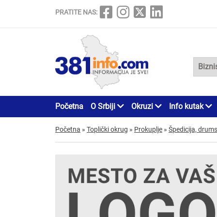
PRATITE NAS:
Početna
O Srbiji
Okruzi
Info kutak
Početna
»
Toplički okrug
»
Prokuplje
»
Špedicija, drums