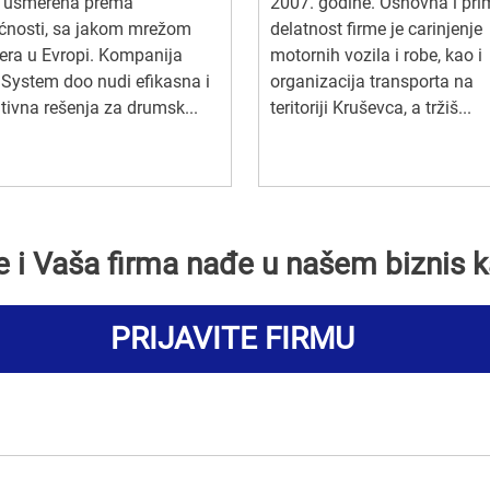
a usmerena prema
2007. godine. Osnovna i pr
ćnosti, sa jakom mrežom
delatnost firme je carinjenje
era u Evropi. Kompanija
motornih vozila i robe, kao i
 System doo nudi efikasna i
organizacija transporta na
tivna rešenja za drumsk...
teritoriji Kruševca, a tržiš...
se i Vaša firma nađe u našem biznis k
PRIJAVITE FIRMU