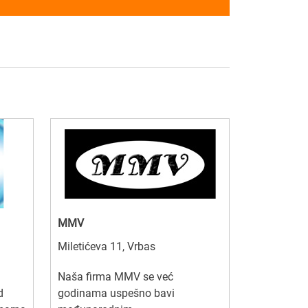
MMV
Miletićeva 11, Vrbas
Naša firma MMV se već
d
godinama uspešno bavi