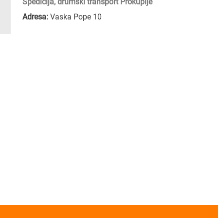
Špedicija, drumski transport Prokuplje
Adresa:
Vaska Pope 10