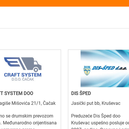
FT SYSTEM DOO
DIS ŠPED
agiše Mišovića 21/1, Čačak
Jasički put bb, Kruševac
mo se drumskim prevozom
Preduzeće Dis Šped doo
a. Međunarodno orijentisana
Kruševac uspešno posluje o