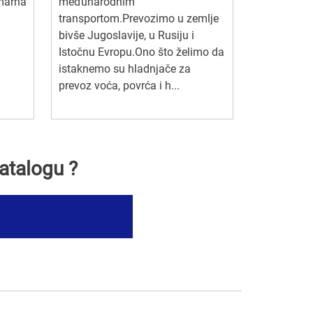
imarna
međunarodnim
transportom.Prevozimo u zemlje
bivše Jugoslavije, u Rusiju i
Istočnu Evropu.Ono što želimo da
istaknemo su hladnjače za
prevoz voća, povrća i h...
atalogu ?