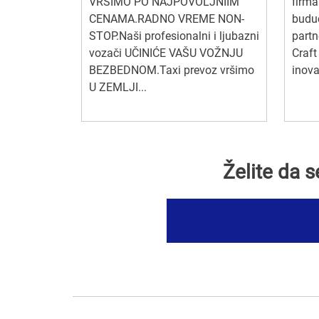
VRŠIMO PO NAJPOVOLJNIIM
firm
CENAMA.RADNO VREME NON-
budu
STOP.Naši profesionalni i ljubazni
partn
vozači UČINIĆE VAŠU VOŽNJU
Craft
BEZBEDNOM.Taxi prevoz vršimo
inova
U ZEMLJI...
Želite da 