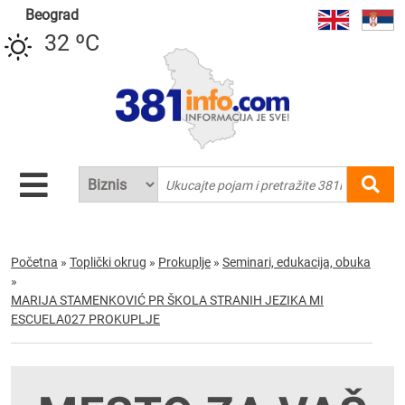
Beograd
32 ºC
Početna
»
Toplički okrug
»
Prokuplje
»
Seminari, edukacija, obuka
»
MARIJA STAMENKOVIĆ PR ŠKOLA STRANIH JEZIKA MI
ESCUELA027 PROKUPLJE