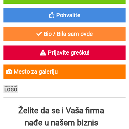
Pohvalite
Bio / Bila sam ovde
Prijavite grešku!
Mesto za galeriju
Želite da se i Vaša firma
nađe u našem biznis