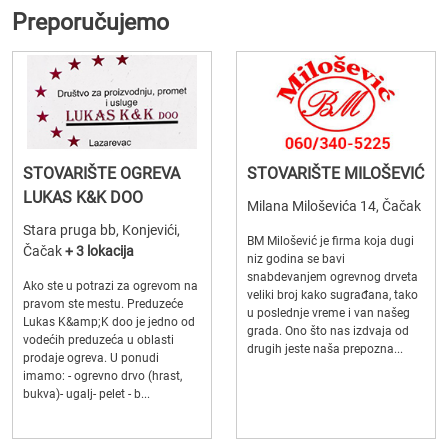
Preporučujemo
STOVARIŠTE OGREVA
STOVARIŠTE MILOŠEVIĆ
LUKAS K&K DOO
Milana Miloševića 14, Čačak
Stara pruga bb, Konjevići,
BM Milošević je firma koja dugi
Čačak
+ 3 lokacija
niz godina se bavi
snabdevanjem ogrevnog drveta
Ako ste u potrazi za ogrevom na
veliki broj kako sugrađana, tako
pravom ste mestu. Preduzeće
u poslednje vreme i van našeg
Lukas K&amp;K doo je jedno od
grada. Ono što nas izdvaja od
vodećih preduzeća u oblasti
drugih jeste naša prepozna...
prodaje ogreva. U ponudi
imamo: - ogrevno drvo (hrast,
bukva)- ugalj- pelet - b...