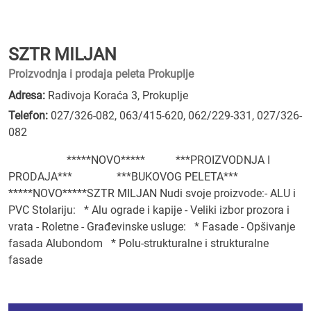
SZTR MILJAN
Proizvodnja i prodaja peleta Prokuplje
Adresa:
Radivoja Koraća 3, Prokuplje
Telefon:
027/326-082
,
063/415-620
,
062/229-331
,
027/326-
082
*****NOVO***** ***PROIZVODNJA I
PRODAJA*** ***BUKOVOG PELETA***
*****NOVO*****SZTR MILJAN Nudi svoje proizvode:- ALU i
PVC Stolariju: * Alu ograde i kapije - Veliki izbor prozora i
vrata - Roletne - Građevinske usluge: * Fasade - Opšivanje
fasada Alubondom * Polu-strukturalne i strukturalne
fasade