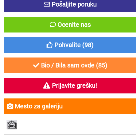
Pošaljite poruku
Ocenite nas
Pohvalite (
98
)
Bio / Bila sam ovde (
85
)
Prijavite grešku!
Mesto za galeriju