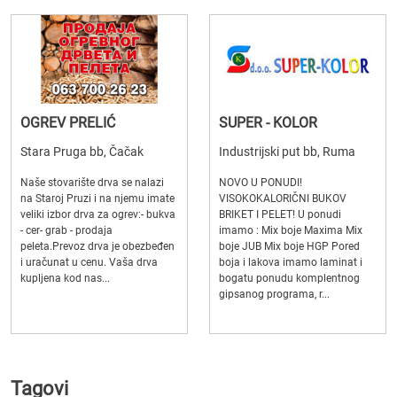
OGREV PRELIĆ
SUPER - KOLOR
Stara Pruga bb, Čačak
Industrijski put bb, Ruma
Naše stovarište drva se nalazi
NOVO U PONUDI!
na Staroj Pruzi i na njemu imate
VISOKOKALORIČNI BUKOV
veliki izbor drva za ogrev:- bukva
BRIKET I PELET! U ponudi
- cer- grab - prodaja
imamo : Mix boje Maxima Mix
peleta.Prevoz drva je obezbeđen
boje JUB Mix boje HGP Pored
i uračunat u cenu. Vaša drva
boja i lakova imamo laminat i
kupljena kod nas...
bogatu ponudu komplentnog
gipsanog programa, r...
Tagovi