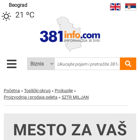
Beograd
21 ºC
Početna
»
Toplički okrug
»
Prokuplje
»
Proizvodnja i prodaja peleta
»
SZTR MILJAN