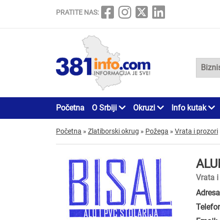
PRATITE NAS:
Početna
O Srbiji
Okruzi
Info kutak
Početna
»
Zlatiborski okrug
»
Požega
»
Vrata i prozori
ALU
Vrata 
Adresa
Telefo