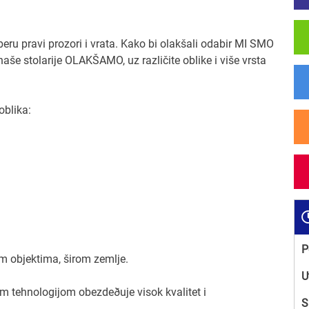
beru pravi prozori i vrata. Kako bi olakšali odabir MI SMO
larije OLAKŠAMO, uz različite oblike i više vrsta
oblika:
P
im objektima, širom zemlje.
U
 tehnologijom obezdeðuje visok kvalitet i
S