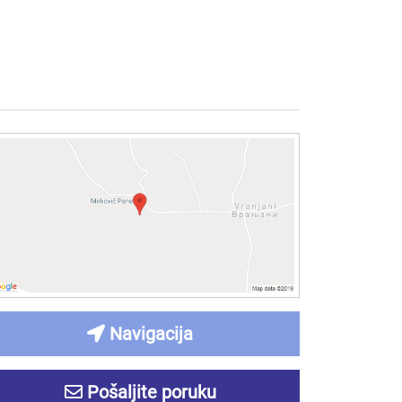
Navigacija
Pošaljite poruku