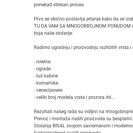
ponekad stresan proces.
Prvo se obično postavlja pitanje kako da se iza
TU DA VAM SA MNOGOBROJNOM PONUDOM naše sto
boja naše stolarije.
Radimo ugradnju i proizvodnju različitih vrsta i 
- roletne
- ograde
- tuš kabine
- komarnike
- venecijanere
- veliki broj modela vrata i prozora itd...
Rezultati našeg rada su vidljivi na mnogobrojn
Prevoz i montaža naših proizvoda su besplatni.
Stolarija BISAL svojom savremenom i modernom
funkcionalnost svojih proizvoda.