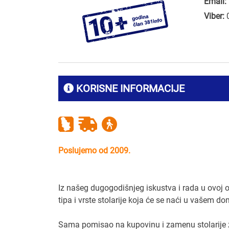
Email:
Viber:
KORISNE INFORMACIJE
Poslujemo od 2009.
Iz našeg dugogodišnjeg iskustva i rada u ov
tipa i vrste stolarije koja će se naći u vašem do
Sama pomisao na kupovinu i zamenu stolarije z