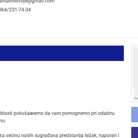
bisalmilivoje@gmail.com
064/231-74-34
oj oblasti pokušaæemo da vam pomognemo pri odabiru
mu.
a većinu naših sugrađana predstavlja težak, naporan i