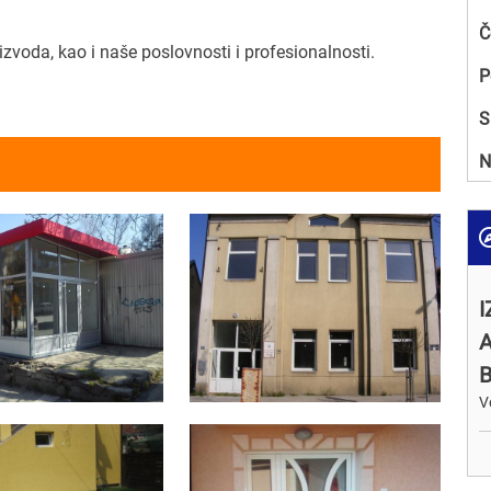
Č
izvoda, kao i naše poslovnosti i profesionalnosti.
P
S
N
A
B
V