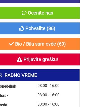
Ocenite nas
Pohvalite (
86
)
Bio / Bila sam ovde (
69
)
Prijavite grešku!
RADNO VREME
08:00 - 16:00
onedeljak
08:00 - 16:00
torak
08:00 - 16:00
reda