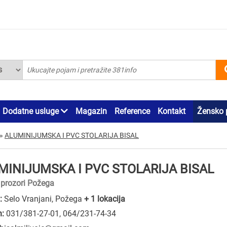
Dodatne usluge
Magazin
Reference
Kontakt
Žensko 
»
ALUMINIJUMSKA I PVC STOLARIJA BISAL
MINIJUMSKA I PVC STOLARIJA BISAL
i prozori Požega
:
Selo Vranjani, Požega
+ 1 lokacija
n:
031/381-27-01
,
064/231-74-34