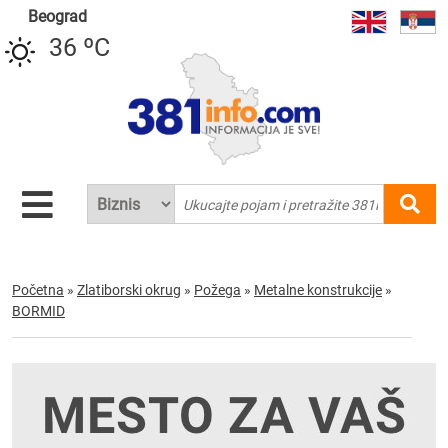
Beograd
36 ºC
Početna
»
Zlatiborski okrug
»
Požega
»
Metalne konstrukcije
»
BORMID