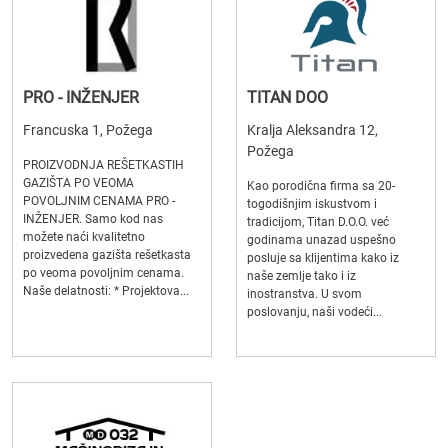
PRO - INŽENJER
TITAN DOO
Francuska 1, Požega
Kralja Aleksandra 12,
Požega
PROIZVODNJA REŠETKASTIH
GAZIŠTA PO VEOMA
Kao porodična firma sa 20-
POVOLJNIM CENAMA PRO -
togodišnjim iskustvom i
INŽENJER. Samo kod nas
tradicijom, Titan D.O.O. već
možete naći kvalitetno
godinama unazad uspešno
proizvedena gazišta rešetkasta
posluje sa klijentima kako iz
po veoma povoljnim cenama.
naše zemlje tako i iz
Naše delatnosti: * Projektova...
inostranstva. U svom
poslovanju, naši vodeći...