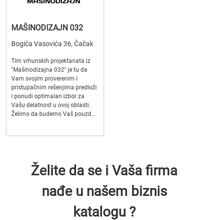
MAŠINODIZAJN 032
Bogića Vasovića 36, Čačak
Tim vrhunskih projektanata iz
"Mašinodizajna 032" je tu da
Vam svojim proverenim i
pristupačnim rešenjima predloži
i ponudi optimalan izbor za
Vašu delatnost u ovoj oblasti.
Želimo da budemo Vaš pouzd...
Želite da se i Vaša firma
nađe u našem biznis
katalogu ?