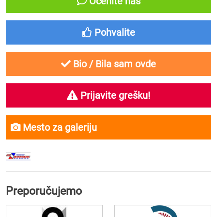
Ocenite nas
Pohvalite
Bio / Bila sam ovde
Prijavite grešku!
Mesto za galeriju
Preporučujemo