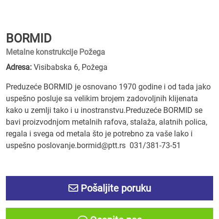
BORMID
Metalne konstrukcije Požega
Adresa:
Visibabska 6, Požega
Preduzeće BORMID je osnovano 1970 godine i od tada jako
uspešno posluje sa velikim brojem zadovoljnih klijenata
kako u zemlji tako i u inostranstvu.Preduzeće BORMID se
bavi proizvodnjom metalnih rafova, stalaža, alatnih polica,
regala i svega od metala što je potrebno za vaše lako i
uspešno poslovanje.bormid@ptt.rs 031/381-73-51
Pošaljite poruku