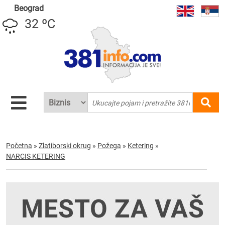
Beograd
32 ºC
Početna
»
Zlatiborski okrug
»
Požega
»
Ketering
»
NARCIS KETERING