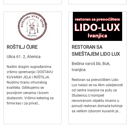
ROŠTILJ ĆURE
RESTORAN SA
SMEŠTAJEM LIDO LUX
Ulica 61. 2, Atenica
Bedina varoš bb, Buk,
Našim dragim sugrađanima
Ivanjica
vršimo spremanje i DOSTAVU
KUVANIH JELA i ROŠTILJA.
Restoran sa prenoćištem Lido-
Nudimo hranu vrhunskog
Lux nalazi se na 4km udaljenosti
kvaliteta. Odlikujemo se
od centra Ivanjice na putu za
povoljnim cenama i brzom
Studenicu.U komplet
dostavom. Vršimo ketering za
renoviranom objektu imamo u
firme kao i za privat...
ponudi restoran domaće kuhinje
sa velikim izborom kuvanih je...