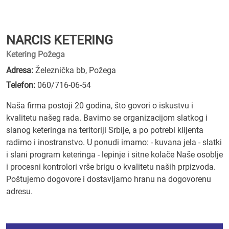
NARCIS KETERING
Ketering Požega
Adresa:
Železnička bb, Požega
Telefon:
060/716-06-54
Naša firma postoji 20 godina, što govori o iskustvu i
kvalitetu našeg rada. Bavimo se organizacijom slatkog i
slanog keteringa na teritoriji Srbije, a po potrebi klijenta
radimo i inostranstvo. U ponudi imamo: - kuvana jela - slatki
i slani program keteringa - lepinje i sitne kolače Naše osoblje
i procesni kontrolori vrše brigu o kvalitetu naših prpizvoda.
Poštujemo dogovore i dostavljamo hranu na dogovorenu
adresu.