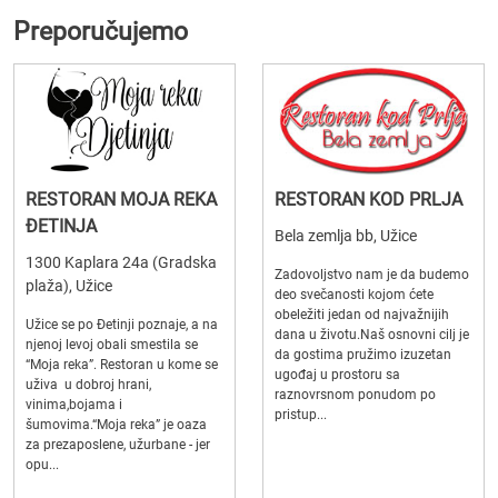
Preporučujemo
RESTORAN MOJA REKA
RESTORAN KOD PRLJA
ĐETINJA
Bela zemlja bb, Užice
1300 Kaplara 24a (Gradska
Zadovoljstvo nam je da budemo
plaža), Užice
deo svečanosti kojom ćete
obeležiti jedan od najvažnijih
Užice se po Đetinji poznaje, a na
dana u životu.Naš osnovni cilj je
njenoj levoj obali smestila se
da gostima pružimo izuzetan
“Moja reka”. Restoran u kome se
ugođaj u prostoru sa
uživa u dobroj hrani,
raznovrsnom ponudom po
vinima,bojama i
pristup...
šumovima.“Moja reka” je oaza
za prezaposlene, užurbane - jer
opu...