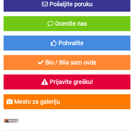
Pošaljite poruku
Ocenite nas
Pohvalite
Bio / Bila sam ovde
Prijavite grešku!
Mesto za galeriju