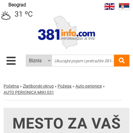
Beograd
31 ºC
Početna
»
Zlatiborski okrug
»
Požega
»
Auto perionice
»
AUTO PERIONICA MIKI 031