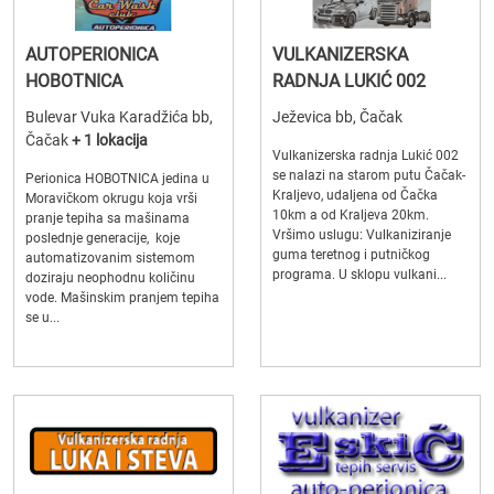
AUTOPERIONICA
VULKANIZERSKA
HOBOTNICA
RADNJA LUKIĆ 002
Bulevar Vuka Karadžića bb,
Ježevica bb, Čačak
Čačak
+ 1 lokacija
Vulkanizerska radnja Lukić 002
se nalazi na starom putu Čačak-
Perionica HOBOTNICA jedina u
Kraljevo, udaljena od Čačka
Moravičkom okrugu koja vrši
10km a od Kraljeva 20km.
pranje tepiha sa mašinama
Vršimo uslugu: Vulkaniziranje
poslednje generacije, koje
guma teretnog i putničkog
automatizovanim sistemom
programa. U sklopu vulkani...
doziraju neophodnu količinu
vode. Mašinskim pranjem tepiha
se u...