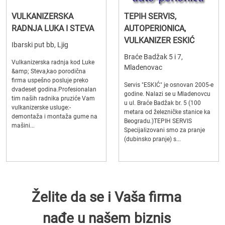
VULKANIZERSKA
TEPIH SERVIS,
RADNJA LUKA I STEVA
AUTOPERIONICA,
VULKANIZER ESKIĆ
Ibarski put bb, Ljig
Braće Badžak 5 i 7,
Vulkanizerska radnja kod Luke
Mladenovac
&amp; Steva,kao porodična
firma uspešno posluje preko
Servis "ESKIĆ" je osnovan 2005-e
dvadeset godina.Profesionalan
godine. Nalazi se u Mladenovcu
tim naših radnika pruziće Vam
u ul. Braće Badžak br. 5 (100
vulkanizerske usluge:-
metara od železničke stanice ka
demontaža i montaža gume na
Beogradu.)TEPIH SERVIS
mašini...
Specijalizovani smo za pranje
(dubinsko pranje) s...
Želite da se i Vaša firma
nađe u našem biznis