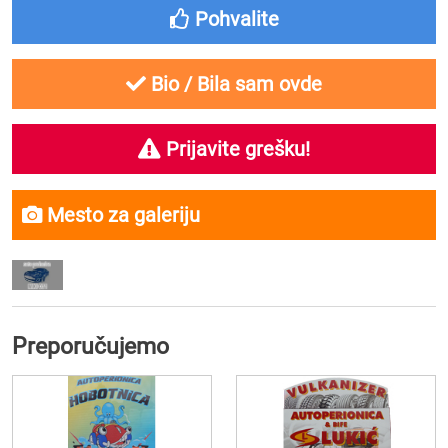
Pohvalite
Bio / Bila sam ovde
Prijavite grešku!
Mesto za galeriju
Preporučujemo