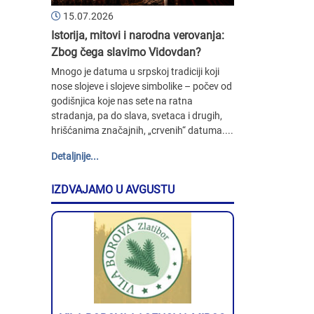
15.07.2026
Istorija, mitovi i narodna verovanja:
Zbog čega slavimo Vidovdan?
Mnogo je datuma u srpskoj tradiciji koji
nose slojeve i slojeve simbolike – počev od
godišnjica koje nas sete na ratna
stradanja, pa do slava, svetaca i drugih,
hrišćanima značajnih, „crvenih“ datuma....
Detaljnije...
IZDVAJAMO U AVGUSTU