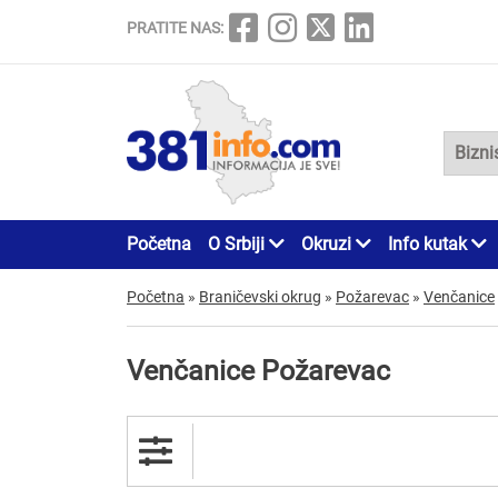
PRATITE NAS:
Početna
O Srbiji
Okruzi
Info kutak
Početna
»
Braničevski okrug
»
Požarevac
»
Venčanice
Venčanice Požarevac