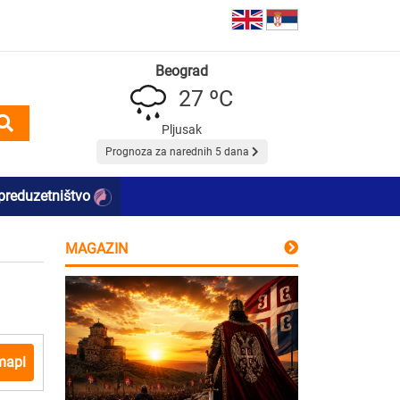
Beograd
27 ºC
Pljusak
Prognoza za narednih 5 dana
preduzetništvo
MAGAZIN
mapi