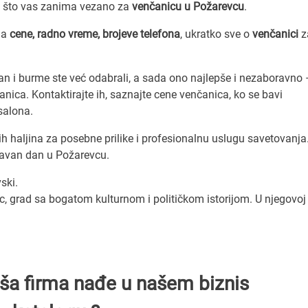
e što vas zanima vezano za
venčanicu u Požarevcu
.
ja
cene, radno vreme, brojeve telefona
, ukratko sve o
venčanici
z
toran i burme ste već odabrali, a sada ono najlepše i nezaboravno
anica. Kontaktirajte ih, saznajte cene venčanica, ko se bavi
salona.
h haljina za posebne prilike i profesionalnu uslugu savetovanja
ravan dan u Požarevcu.
ski.
, grad sa bogatom kulturnom i političkom istorijom. U njegovoj 
Vaša firma nađe u našem biznis