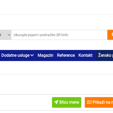
Dodatne usluge
Magazin
Reference
Kontakt
Žensko 
Blizu mene
Prikaži na 