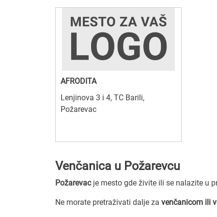
AFRODITA
Lenjinova 3 i 4, TC Barili,
Požarevac
Venčanica u Požarevcu
Požarevac
je mesto gde živite ili se nalazite u 
Ne morate pretraživati dalje za
venčanicom ili