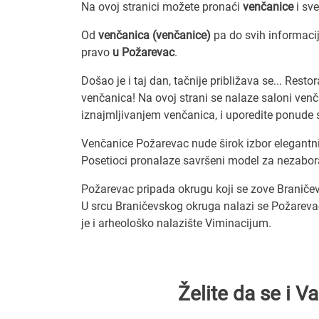
Na ovoj stranici možete pronaći
venčanice
i sv
Od
venčanica (venčanice)
pa do svih informaci
pravo
u Požarevac
.
Došao je i taj dan, tačnije približava se... Res
venčanica! Na ovoj strani se nalaze saloni venč
iznajmljivanjem venčanica, i uporedite ponude 
Venčanice Požarevac nude širok izbor elegantni
Posetioci pronalaze savršeni model za nezabo
Požarevac pripada okrugu koji se zove Braničev
U srcu Braničevskog okruga nalazi se Požarevac
je i arheološko nalazište Viminacijum.
Želite da se i 