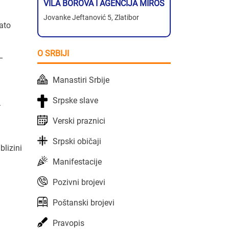
VILA BOROVA I AGENCIJA MIROS
Jovanke Jeftanović 5, Zlatibor
ato
O SRBIJI
 –
Manastiri Srbije
Srpske slave
.
Verski praznici
Srpski običaji
blizini
Manifestacije
Pozivni brojevi
Poštanski brojevi
Pravopis