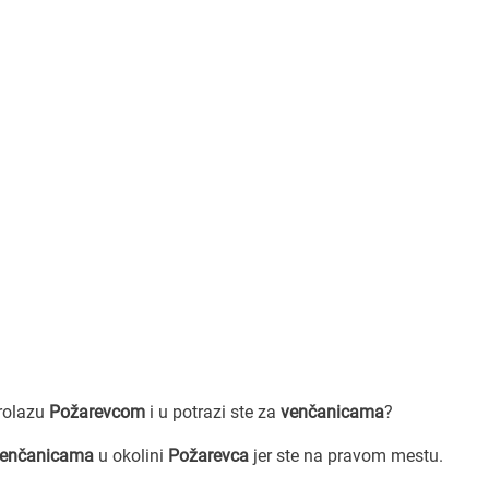
prolazu
Požarevcom
i u potrazi ste za
venčanicama
?
 venčanicama
u okolini
Požarevca
jer ste na pravom mestu.