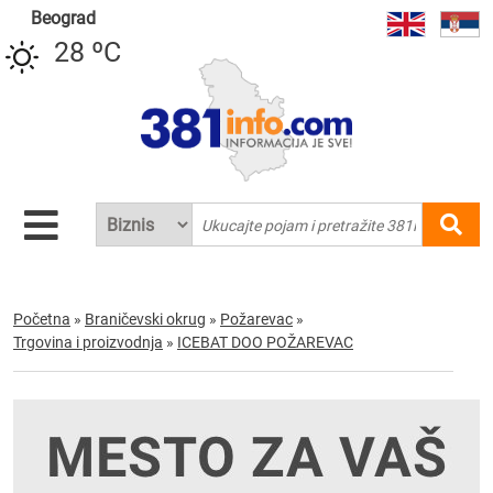
Beograd
28 ºC
Početna
»
Braničevski okrug
»
Požarevac
»
Trgovina i proizvodnja
»
ICEBAT DOO POŽAREVAC