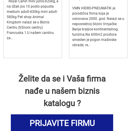
Royal Canin mini junio-620kg, a
na džak jos 10 posto popusta
VMN HIDRO-PNEUMATIK je
medium adult-430kg mini adult-
porodična firma koja je
580kg Pet shop Animal
osnovana 2000. god. Nalazi se u
Kingdom nalazi se u Biznis
neposrednoj blizini Vrnjačke
Centru (tržnom centru)
Banje kraljice kontinentalnog
Francuska 1.U našem carstvu
turizma.Na 600m2 prostora
za...
smesten je pogon mašinske
obrade; re...
Želite da se i Vaša firma
nađe u našem biznis
katalogu ?
PRIJAVITE FIRMU