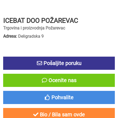
ICEBAT DOO POŽAREVAC
Trgovina i proizvodnja Požarevac
Adresa:
Deligradska 9
Pošaljite poruku
Ocenite nas
Pohvalite
Bio / Bila sam ovde