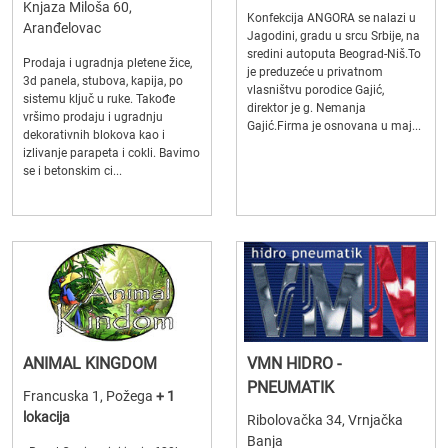
Knjaza Miloša 60,
Konfekcija ANGORA se nalazi u
Aranđelovac
Jagodini, gradu u srcu Srbije, na
sredini autoputa Beograd-Niš.To
Prodaja i ugradnja pletene žice,
je preduzeće u privatnom
3d panela, stubova, kapija, po
vlasništvu porodice Gajić,
sistemu ključ u ruke. Takođe
direktor je g. Nemanja
vršimo prodaju i ugradnju
Gajić.Firma je osnovana u maj...
dekorativnih blokova kao i
izlivanje parapeta i cokli. Bavimo
se i betonskim ci...
ANIMAL KINGDOM
VMN HIDRO -
PNEUMATIK
Francuska 1, Požega
+ 1
lokacija
Ribolovačka 34, Vrnjačka
Banja