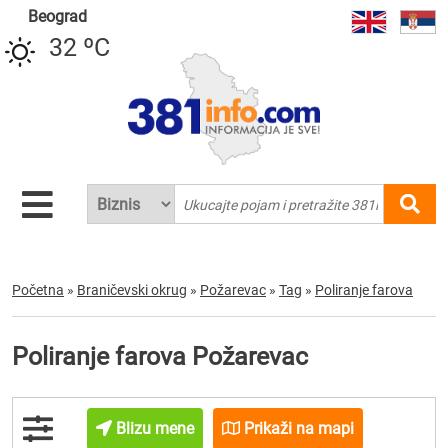
Beograd
32 ºC
Početna
»
Braničevski okrug
»
Požarevac
»
Tag
»
Poliranje farova
Poliranje farova Požarevac
Blizu mene
Prikaži na mapi