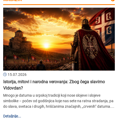
15.07.2026
Istorija, mitovi i narodna verovanja: Zbog čega slavimo
Vidovdan?
Mnogo je datuma u srpskoj tradiciji koji nose slojeve i slojeve
simbolike – počev od godišnjica koje nas sete na ratna stradanja, pa
do slava, svetaca i drugih, hrišćanima značajnih, „crvenih“ datuma....
Detaljnije...