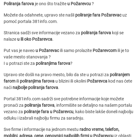
Poliranja farova
je ono što tražite
u Požarevcu
?
Možete da odahnete, upravo ste našli
poliranje fara Požarevac
uz
pomoć portala 381info.com.
Stranica sadži sve informacije vezano za
poliranja farova
koji se
nalaze
u ili oko Požarevca
.
Put vas je naveo
u Požarevac
ili samo prolazite
Požarevcom
ili je to
vaše mesto stanovanja ?
I u potrazi ste za
poliranjima farova
?
Upravo ste došli na pravo mesto, bilo da ste u potrazi za
poliranjem
farom
ili
poliranjima farova
u blizini ili okolini
Požarevca
kod nas ćete
naći
najbolje poliranja farova
.
Portal 381info.com sadrži sve potrebne informacije koje možete
pronaći za
poliranja farova
, informišite se detaljno na našem portalu
vezano za
poliranje fara u Požarevcu
, kako biste lakše doneli najbolju
odluku i izabrali najbolju firmu za saradnju.
Sve firme i informacije na jednom mestu
radno vreme, telefon,
mobilni, adresa, cene, cenovnici
najboljih firmi u Požarevcu
iz oblasti