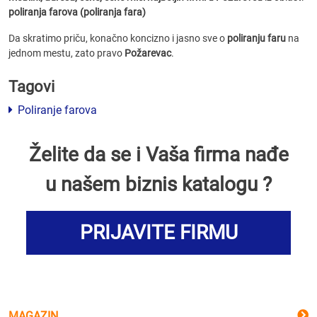
poliranja farova (poliranja fara)
Da skratimo priču, konačno koncizno i jasno sve o
poliranju faru
na
jednom mestu, zato pravo
Požarevac
.
Tagovi
Poliranje farova
Želite da se i Vaša firma nađe
u našem biznis katalogu ?
PRIJAVITE FIRMU
MAGAZIN