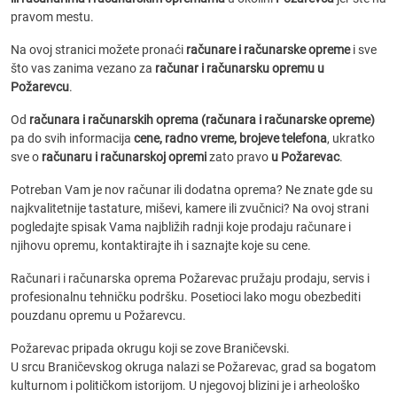
pravom mestu.
Na ovoj stranici možete pronaći
računare i računarske opreme
i sve
što vas zanima vezano za
računar i računarsku opremu u
Požarevcu
.
Od
računara i računarskih oprema (računara i računarske opreme)
pa do svih informacija
cene, radno vreme, brojeve telefona
, ukratko
sve o
računaru i računarskoj opremi
zato pravo
u Požarevac
.
Potreban Vam je nov računar ili dodatna oprema? Ne znate gde su
najkvalitetnije tastature, miševi, kamere ili zvučnici? Na ovoj strani
pogledajte spisak Vama najbližih radnji koje prodaju računare i
njihovu opremu, kontaktirajte ih i saznajte koje su cene.
Računari i računarska oprema Požarevac pružaju prodaju, servis i
profesionalnu tehničku podršku. Posetioci lako mogu obezbediti
pouzdanu opremu u Požarevcu.
Požarevac pripada okrugu koji se zove Braničevski.
U srcu Braničevskog okruga nalazi se Požarevac, grad sa bogatom
kulturnom i političkom istorijom. U njegovoj blizini je i arheološko