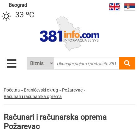
Beograd
33 ºC
Početna
»
Braničevski okrug
»
Požarevac
»
Računari i računarska oprema
Računari i računarska oprema
Požarevac