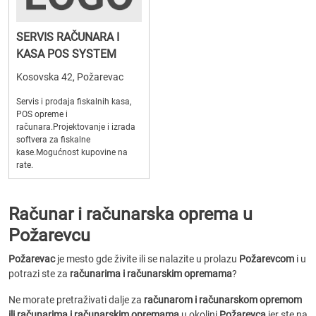
SERVIS RAČUNARA I
KASA POS SYSTEM
Kosovska 42, Požarevac
Servis i prodaja fiskalnih kasa,
POS opreme i
računara.Projektovanje i izrada
softvera za fiskalne
kase.Mogućnost kupovine na
rate.
Računar i računarska oprema u
Požarevcu
Požarevac
je mesto gde živite ili se nalazite u prolazu
Požarevcom
i u
potrazi ste za
računarima i računarskim opremama
?
Ne morate pretraživati dalje za
računarom i računarskom opremom
ili računarima i računarskim opremama
u okolini
Požarevca
jer ste na