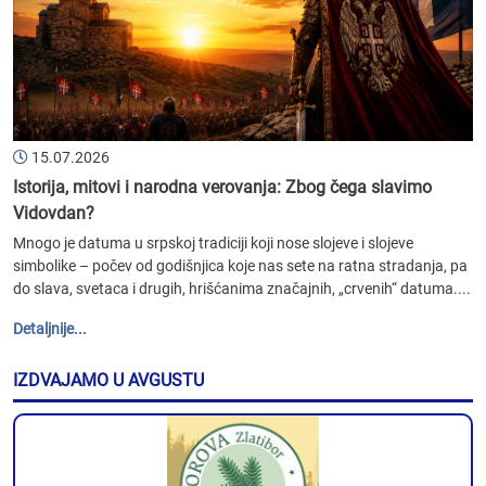
15.07.2026
Istorija, mitovi i narodna verovanja: Zbog čega slavimo
Vidovdan?
Mnogo je datuma u srpskoj tradiciji koji nose slojeve i slojeve
simbolike – počev od godišnjica koje nas sete na ratna stradanja, pa
do slava, svetaca i drugih, hrišćanima značajnih, „crvenih“ datuma....
Detaljnije...
IZDVAJAMO U AVGUSTU