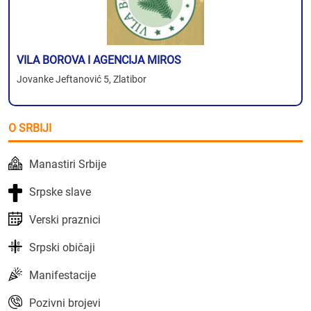
VILA BOROVA I AGENCIJA MIROS
Jovanke Jeftanović 5, Zlatibor
O SRBIJI
Manastiri Srbije
Srpske slave
Verski praznici
Srpski običaji
Manifestacije
Pozivni brojevi