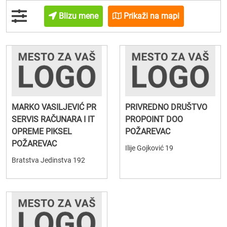
Blizu mene
Prikaži na mapi
MARKO VASILJEVIĆ PR
PRIVREDNO DRUŠTVO
SERVIS RAČUNARA I IT
PROPOINT DOO
OPREME PIKSEL
POŽAREVAC
POŽAREVAC
Ilije Gojković 19
Bratstva Jedinstva 192