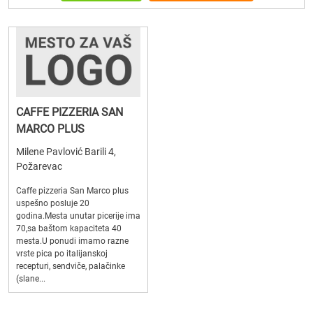
CAFFE PIZZERIA SAN
MARCO PLUS
Milene Pavlović Barili 4,
Požarevac
Caffe pizzeria San Marco plus
uspešno posluje 20
godina.Mesta unutar picerije ima
70,sa baštom kapaciteta 40
mesta.U ponudi imamo razne
vrste pica po italijanskoj
recepturi, sendviče, palačinke
(slane...