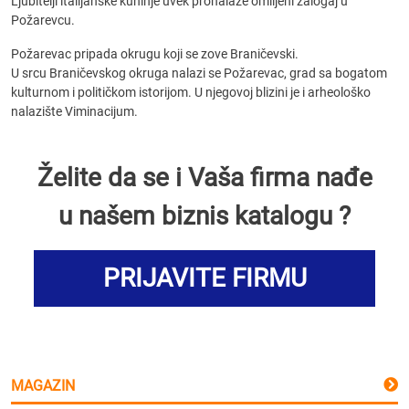
Ljubitelji italijanske kuhinje uvek pronalaze omiljeni zalogaj u
Požarevcu.
Požarevac pripada okrugu koji se zove Braničevski.
U srcu Braničevskog okruga nalazi se Požarevac, grad sa bogatom
kulturnom i političkom istorijom. U njegovoj blizini je i arheološko
nalazište Viminacijum.
Želite da se i Vaša firma nađe
u našem biznis katalogu ?
PRIJAVITE FIRMU
MAGAZIN