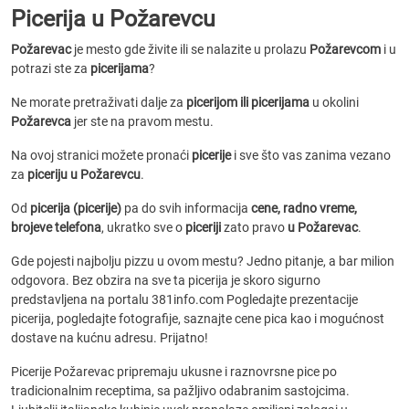
Picerija u Požarevcu
Požarevac
je mesto gde živite ili se nalazite u prolazu
Požarevcom
i u
potrazi ste za
picerijama
?
Ne morate pretraživati dalje za
picerijom ili picerijama
u okolini
Požarevca
jer ste na pravom mestu.
Na ovoj stranici možete pronaći
picerije
i sve što vas zanima vezano
za
piceriju u Požarevcu
.
Od
picerija (picerije)
pa do svih informacija
cene, radno vreme,
brojeve telefona
, ukratko sve o
piceriji
zato pravo
u Požarevac
.
Gde pojesti najbolju pizzu u ovom mestu? Jedno pitanje, a bar milion
odgovora. Bez obzira na sve ta picerija je skoro sigurno
predstavljena na portalu 381info.com Pogledajte prezentacije
picerija, pogledajte fotografije, saznajte cene pica kao i mogućnost
dostave na kućnu adresu. Prijatno!
Picerije Požarevac pripremaju ukusne i raznovrsne pice po
tradicionalnim receptima, sa pažljivo odabranim sastojcima.