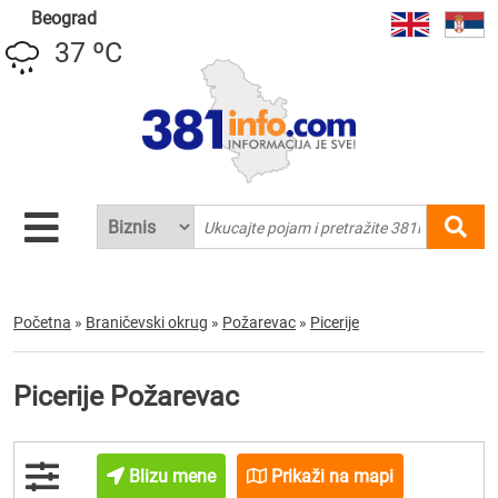
Beograd
37 ºC
Početna
»
Braničevski okrug
»
Požarevac
»
Picerije
Picerije Požarevac
Blizu mene
Prikaži na mapi