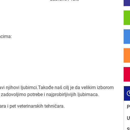
mcima:
ravi njihovi ljubimci.Takođe naš cilj je da velikim izborom
zadovoljimo potrebe i najprobirljivijih ljubimaca.
ara i pet veterinarskih tehničara.
P
U
S