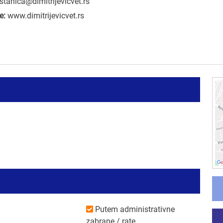
stanica@dimitrijevicvet.rs
e:
www.dimitrijevicvet.rs
Putem administrativne
zabrane / rate