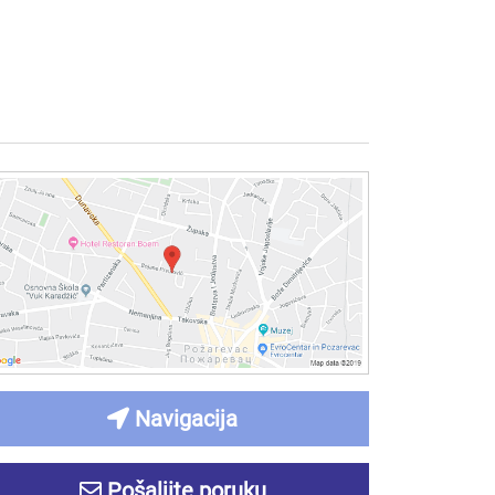
Navigacija
Pošaljite poruku