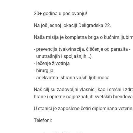
20+ godina u poslovanju!
Na još jednoj lokaciji Deligradska 22.
Naša misija je kompletna briga o kućnim ljubi
- prevencija (vakvinacija, čišćenje od parazita -
unutrašnjih i spoljašnjih...)
- lečenje životinja
- hirurgija
- adekvatna ishrana vaših ljubimaca
Naš cilj su zadovoljni vlasnici, kao i srećni i zd
hrane i opreme najpoznatijih svetskih brendova 
U stanici je zaposleno četiri diplomirana veterin
Telefoni: