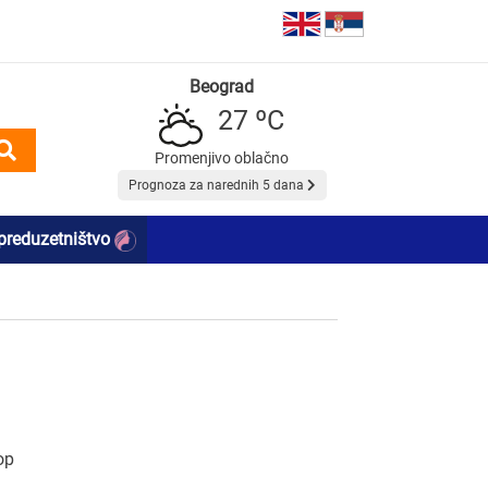
Beograd
27 ºC
Promenjivo oblačno
Prognoza za narednih 5 dana
preduzetništvo
op