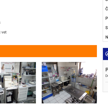
Č
P
c
S
ć vet
N
P
D