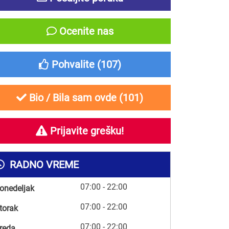
Ocenite nas
Pohvalite (
107
)
Bio / Bila sam ovde (
101
)
Prijavite grešku!
RADNO VREME
07:00 - 22:00
onedeljak
07:00 - 22:00
torak
07:00 - 22:00
reda