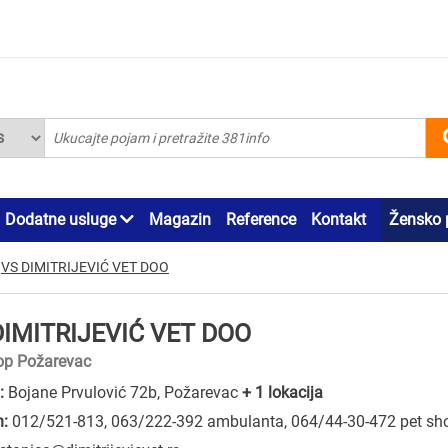
Dodatne usluge
Magazin
Reference
Kontakt
Žensko 
VS DIMITRIJEVIĆ VET DOO
DIMITRIJEVIĆ VET DOO
op Požarevac
:
Bojane Prvulović 72b, Požarevac
+ 1 lokacija
n:
012/521-813
,
063/222-392 ambulanta
,
064/44-30-472 pet sh