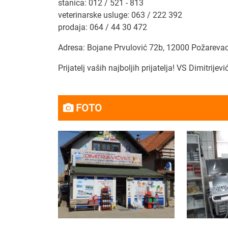
stanica: 012 / 521 - 813
veterinarske usluge: 063 / 222 392
prodaja: 064 / 44 30 472
Adresa: Bojane Prvulović 72b, 12000 Požareva
Prijatelj vaših najboljih prijatelja! VS Dimitrijevi
FOTO