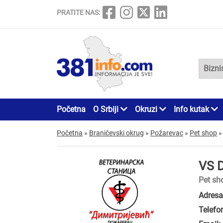
PRATITE NAS:
Početna
O Srbiji
Okruzi
Info kutak
Početna
»
Braničevski okrug
»
Požarevac
»
Pet shop
»
VS 
Pet sh
Adresa
Telefo