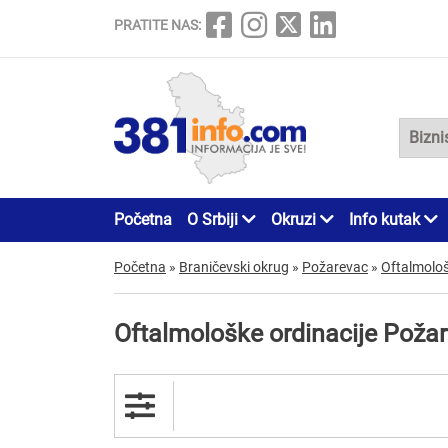
PRATITE NAS:
Početna
O Srbiji
Okruzi
Info kutak
Početna
»
Braničevski okrug
»
Požarevac
»
Oftalmološ
Oftalmološke ordinacije Poža