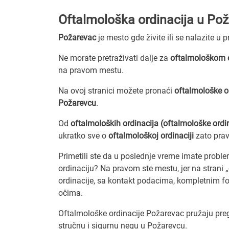
Oftalmološka ordinacija u Po
Požarevac
je mesto gde živite ili se nalazite u 
Ne morate pretraživati dalje za
oftalmološkom o
na pravom mestu.
Na ovoj stranici možete pronaći
oftalmološke o
Požarevcu
.
Od
oftalmoloških ordinacija (oftalmološke ordi
ukratko sve o
oftalmološkoj ordinaciji
zato pra
Primetili ste da u poslednje vreme imate probl
ordinaciju? Na pravom ste mestu, jer na strani
ordinacije, sa kontakt podacima, kompletnim fo
očima.
Oftalmološke ordinacije Požarevac pružaju pregl
stručnu i sigurnu negu u Požarevcu.