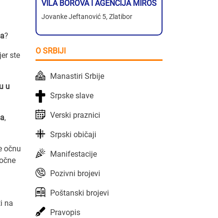
VILA BOROVA I AGENCIJA MIROS
Jovanke Jeftanović 5, Zlatibor
ma
?
O SRBIJI
jer ste
Manastiri Srbije
u u
Srpske slave
Verski praznici
na
,
Srpski običaji
te očnu
Manifestacije
 očne
Pozivni brojevi
Poštanski brojevi
i na
Pravopis