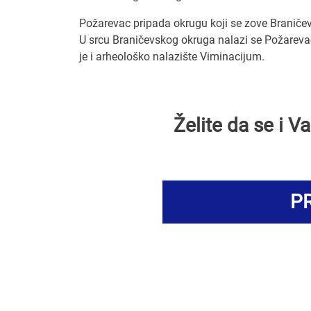
Požarevac pripada okrugu koji se zove Braničev
U srcu Braničevskog okruga nalazi se Požarevac
je i arheološko nalazište Viminacijum.
Želite da se i 
PR