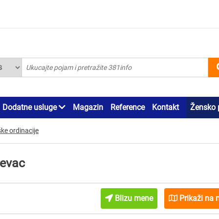
Dodatne usluge
Magazin
Reference
Kontakt
Žensko 
ke ordinacije
revac
Blizu mene
Prikaži na 