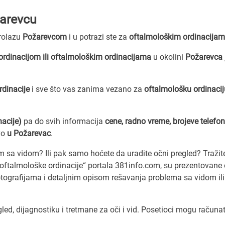
žarevcu
prolazu
Požarevcom
i u potrazi ste za
oftalmološkim ordinacija
rdinacijom ili oftalmološkim ordinacijama
u okolini
Požarevca
rdinacije
i sve što vas zanima vezano za
oftalmološku ordinacij
nacije)
pa do svih informacija
cene, radno vreme, brojeve telefo
vo
u Požarevac
.
em sa vidom? Ili pak samo hoćete da uradite očni pregled? Traži
 „oftalmološke ordinacije“ portala 381info.com, su prezentovane
tografijama i detaljnim opisom rešavanja problema sa vidom ili
ed, dijagnostiku i tretmane za oči i vid. Posetioci mogu računat