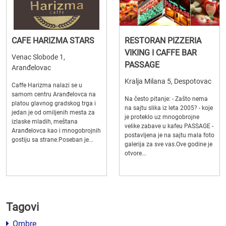
CAFE HARIZMA STARS
RESTORAN PIZZERIA
VIKING I CAFFE BAR
Venac Slobode 1,
PASSAGE
Aranđelovac
Kralja Milana 5, Despotovac
Caffe Harizma nalazi se u
samom centru Aranđelovca na
Na često pitanje: - Zašto nema
platou glavnog gradskog trga i
na sajtu slika iz leta 2005? - koje
jedan je od omiljenih mesta za
je proteklo uz mnogobrojne
izlaske mladih, meštana
velike zabave u kafeu PASSAGE -
Aranđelovca kao i mnogobrojnih
postavljena je na sajtu mala foto
gostiju sa strane.Poseban je...
galerija za sve vas.Ove godine je
otvore...
Tagovi
Ombre