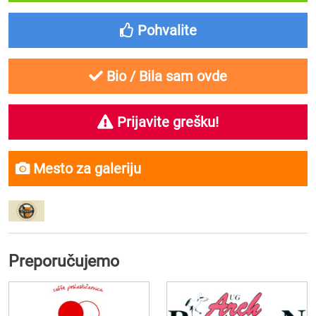
Pohvalite
Bio / Bila sam ovde
Prijavite grešku!
Mesto za galeriju
Preporučujemo