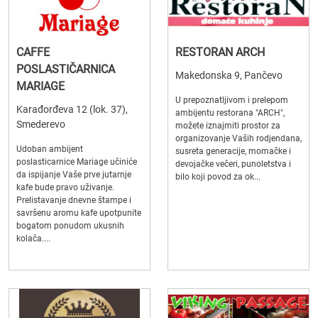
CAFFE
RESTORAN ARCH
POSLASTIČARNICA
Makedonska 9, Pančevo
MARIAGE
U prepoznatljivom i prelepom
Karađorđeva 12 (lok. 37),
ambijentu restorana "ARCH",
Smederevo
možete iznajmiti prostor za
organizovanje Vaših rodjendana,
Udoban ambijent
susreta generacije, momačke i
poslasticarnice Mariage učiniće
devojačke večeri, punoletstva i
da ispijanje Vaše prve jutarnje
bilo koji povod za ok...
kafe bude pravo uživanje.
Prelistavanje dnevne štampe i
savršenu aromu kafe upotpunite
bogatom ponudom ukusnih
kolača....