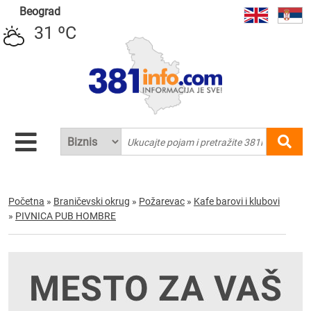
Beograd
31 ºC
Početna
»
Braničevski okrug
»
Požarevac
»
Kafe barovi i klubovi
»
PIVNICA PUB HOMBRE