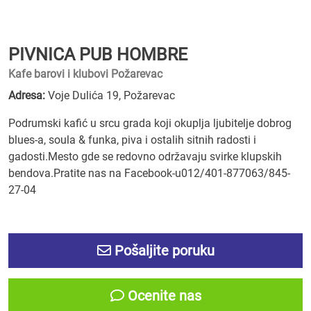
PIVNICA PUB HOMBRE
Kafe barovi i klubovi Požarevac
Adresa:
Voje Dulića 19, Požarevac
Podrumski kafić u srcu grada koji okuplja ljubitelje dobrog
blues-a, soula & funka, piva i ostalih sitnih radosti i
gadosti.Mesto gde se redovno održavaju svirke klupskih
bendova.Pratite nas na Facebook-u012/401-877063/845-
27-04
Pošaljite poruku
Ocenite nas