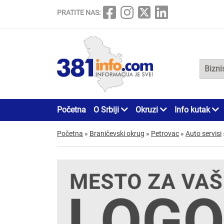
PRATITE NAS:
Početna
O Srbiji
Okruzi
Info kutak
Početna
»
Braničevski okrug
»
Petrovac
»
Auto servisi