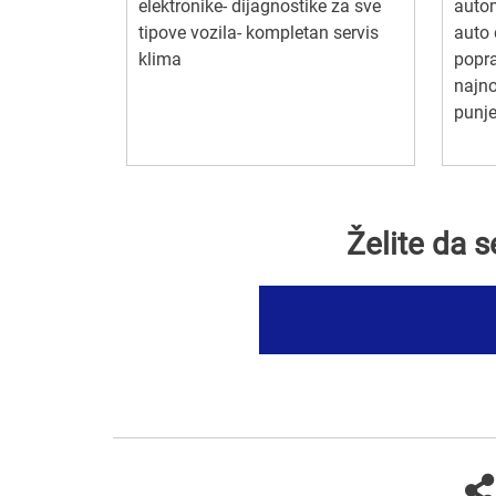
elektronike- dijagnostike za sve
autom
tipove vozila- kompletan servis
auto 
klima
popra
najno
punje
Želite da 