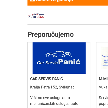
Preporučujemo
CAR SERVIS PANIĆ
M-MI
Kralja Petra I 52, Svilajnac
Vuka
Vršimo sve usluge auto -
Servi
mehaničarskih usluga:- auto
popra