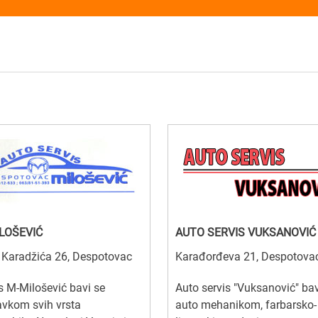
LOŠEVIĆ
AUTO SERVIS VUKSANOVIĆ
 Karadžića 26, Despotovac
Karađorđeva 21, Despotova
s M-Milošević bavi se
Auto servis "Vuksanović" bav
vkom svih vrsta
auto mehanikom, farbarsko-