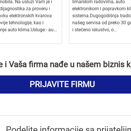
obila. Na usluzi Vam je i
limarskim radovima, auto
dijagnostika za proveru i
elektronikom i popravkom k
vku elektronskih kvarova
sistema.Dugogodišnja tradic
vije tehnologije, kao i
našeg servisa od preko 30 g
nje auto klima.Usluge:- au...
i stečeno iskustvo, o...
se i Vaša firma nađe u našem biznis k
PRIJAVITE FIRMU
Podelite informacije sa prijatelj