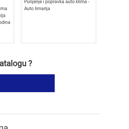
Punjenje i popravka auto klima -
lima
Auto limarija
ija
odina
atalogu ?
ima