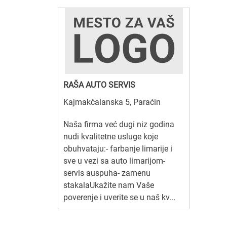
RAŠA AUTO SERVIS
Kajmakčalanska 5, Paraćin
Naša firma već dugi niz godina
nudi kvalitetne usluge koje
obuhvataju:- farbanje limarije i
sve u vezi sa auto limarijom-
servis auspuha- zamenu
stakalaUkažite nam Vaše
poverenje i uverite se u naš kv...