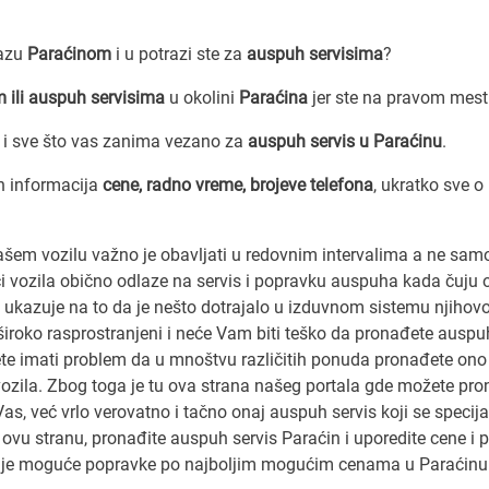
lazu
Paraćinom
i u potrazi ste za
auspuh servisima
?
 ili auspuh servisima
u okolini
Paraćina
jer ste na pravom mest
i sve što vas zanima vezano za
auspuh servis u Paraćinu
.
h informacija
cene, radno vreme, brojeve telefona
, ukratko sve o
vašem vozilu važno je obavljati u redovnim intervalima a ne sam
ci vozila obično odlaze na servis i popravku auspuha kada čuju 
i ukazuje na to da je nešto dotrajalo u izduvnom sistemu njihov
iroko rasprostranjeni i neće Vam biti teško da pronađete auspu
te imati problem da u mnoštvu različitih ponuda pronađete ono
ozila. Zbog toga je tu ova strana našeg portala gde možete pro
as, već vrlo verovatno i tačno onaj auspuh servis koji se specija
vu stranu, pronađite auspuh servis Paraćin i uporedite cene i
olje moguće popravke po najboljim mogućim cenama u Paraćinu