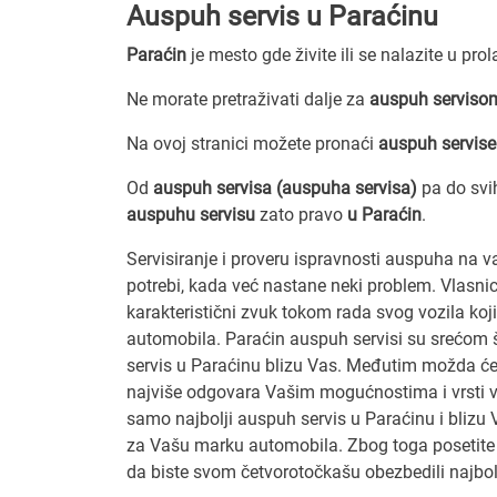
Auspuh servis u Paraćinu
Paraćin
je mesto gde živite ili se nalazite u pro
Ne morate pretraživati dalje za
auspuh servisom
Na ovoj stranici možete pronaći
auspuh servise
Od
auspuh servisa (auspuha servisa)
pa do svi
auspuhu servisu
zato pravo
u Paraćin
.
Servisiranje i proveru ispravnosti auspuha na 
potrebi, kada već nastane neki problem. Vlasni
karakteristični zvuk tokom rada svog vozila koj
automobila. Paraćin auspuh servisi su srećom š
servis u Paraćinu blizu Vas. Međutim možda će
najviše odgovara Vašim mogućnostima i vrsti v
samo najbolji auspuh servis u Paraćinu i blizu V
za Vašu marku automobila. Zbog toga posetite o
da biste svom četvorotočkašu obezbedili najb