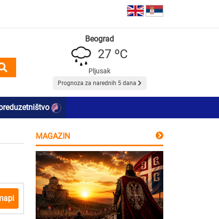
Beograd
27 ºC
Pljusak
Prognoza za narednih 5 dana
preduzetništvo
MAGAZIN
mapi