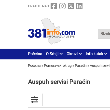
PRATITE NAS:
Početna
O Srbiji
Okruzi
Info kutak
Početna
»
Pomoravski okrug
»
Paraćin
»
Auspuh servi
Auspuh servisi Paraćin