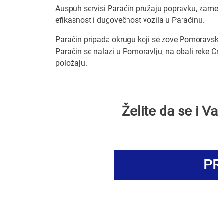
Auspuh servisi Paraćin pružaju popravku, zame
efikasnost i dugovečnost vozila u Paraćinu.
Paraćin pripada okrugu koji se zove Pomoravsk
Paraćin se nalazi u Pomoravlju, na obali reke C
položaju.
Želite da se i 
PR