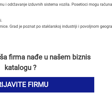
nu i održavanje izduvnih sistema vozila. Posetioci mogu računa
i.
rnice. Grad je poznat po staklarskoj industriji i povoljnom geog
Vaša firma nađe u našem biznis
katalogu ?
IJAVITE FIRMU