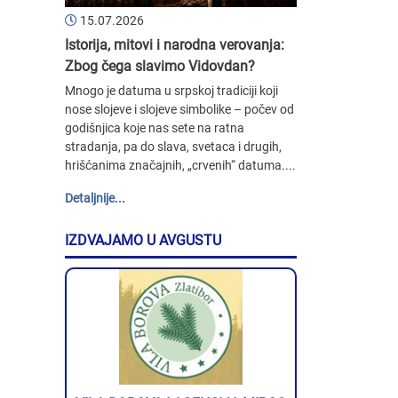
15.07.2026
Istorija, mitovi i narodna verovanja:
Zbog čega slavimo Vidovdan?
Mnogo je datuma u srpskoj tradiciji koji
nose slojeve i slojeve simbolike – počev od
godišnjica koje nas sete na ratna
stradanja, pa do slava, svetaca i drugih,
hrišćanima značajnih, „crvenih“ datuma....
Detaljnije...
IZDVAJAMO U AVGUSTU