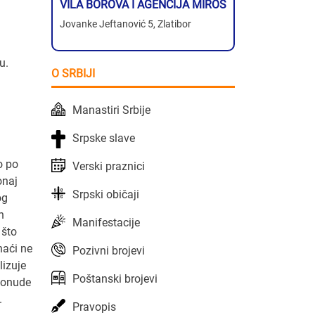
VILA BOROVA I AGENCIJA MIROS
Jovanke Jeftanović 5, Zlatibor
u.
O SRBIJI
Manastiri Srbije
Srpske slave
o po
Verski praznici
onaj
Srpski običaji
og
h
Manifestacije
 što
naći ne
Pozivni brojevi
lizuje
Poštanski brojevi
 ponude
.
Pravopis