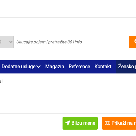
Dodatne usluge
Magazin
Reference
Kontakt
Žensko 
si
Blizu mene
Prikaži na 