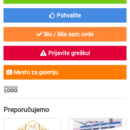
Pohvalite
Bio / Bila sam ovde
Prijavite grešku!
Mesto za galeriju
Preporučujemo