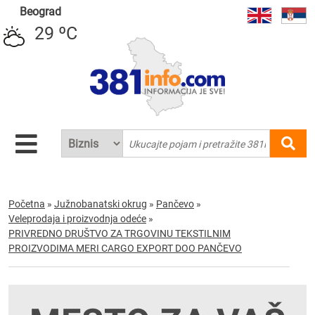
Beograd
29 ºC
Početna
»
Južnobanatski okrug
»
Pančevo
»
Veleprodaja i proizvodnja odeće
»
PRIVREDNO DRUŠTVO ZA TRGOVINU TEKSTILNIM
PROIZVODIMA MERI CARGO EXPORT DOO PANČEVO