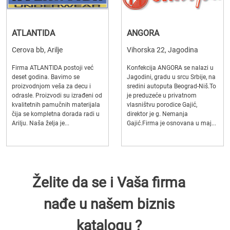
ATLANTIDA
ANGORA
Cerova bb, Arilje
Vihorska 22, Jagodina
Firma ATLANTIDA postoji već
Konfekcija ANGORA se nalazi u
deset godina. Bavimo se
Jagodini, gradu u srcu Srbije, na
proizvodnjom veša za decu i
sredini autoputa Beograd-Niš.To
odrasle. Proizvodi su izrađeni od
je preduzeće u privatnom
kvalitetnih pamučnih materijala
vlasništvu porodice Gajić,
čija se kompletna dorada radi u
direktor je g. Nemanja
Arilju. Naša želja je...
Gajić.Firma je osnovana u maj...
Želite da se i Vaša firma
nađe u našem biznis
katalogu ?