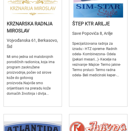
KRZNARSKA RADNJA
ŠTEP KTR ARILJE
MIROSLAV
Save Popovića 8, Arilje
Vojvođanska 61, Berkasovo,
Specijalizovana radnja za
Šid
izradu:- HTZ opreme- Radnih
odela- Kombinezona- Odela
Mi smo jedna od malobrojnih
(pekari mesari...)- Kecelje na
porodičnih radionica, koja ima
vezivanje- Majice- Termo jakne-
program zaokružene
Termo prsluci- Termo radna
proizvodnje, počev od sirove
odela- Beli medicinski keper-...
kože do gotovog
proizvoda.Najviše smo
orijentisani na preradu kože
domaćih životinja i divlja...