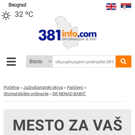
Beograd
32 ºC
Početna
»
Južnobanatski okrug
»
Pančevo
»
Stomatološke ordinacije
»
DR NENAD BABIĆ