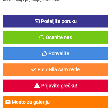
Pošaljite poruku
Ocenite nas
Pohvalite
Bio / Bila sam ovde
Prijavite grešku!
Mesto za galeriju