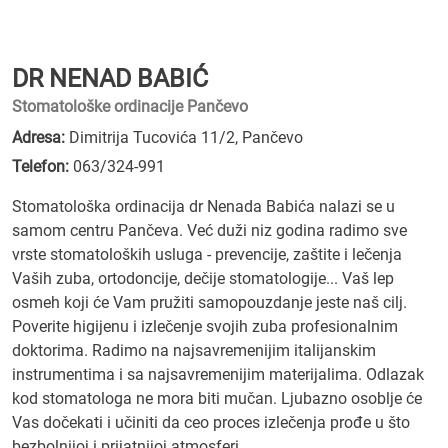
DR NENAD BABIĆ
Stomatološke ordinacije Pančevo
Adresa:
Dimitrija Tucovića 11/2, Pančevo
Telefon:
063/324-991
Stomatološka ordinacija dr Nenada Babića nalazi se u
samom centru Pančeva. Već duži niz godina radimo sve
vrste stomatoloških usluga - prevencije, zaštite i lečenja
Vaših zuba, ortodoncije, dečije stomatologije... Vaš lep
osmeh koji će Vam pružiti samopouzdanje jeste naš cilj.
Poverite higijenu i izlečenje svojih zuba profesionalnim
doktorima. Radimo na najsavremenijim italijanskim
instrumentima i sa najsavremenijim materijalima. Odlazak
kod stomatologa ne mora biti mučan. Ljubazno osoblje će
Vas dočekati i učiniti da ceo proces izlečenja prođe u što
bezbolnijoj i prijatnijoj atmosferi.