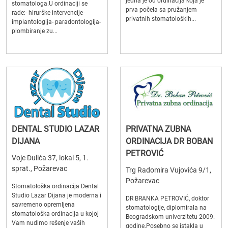
jedna je od ordinacija koja je
stomatologa.U ordinaciji se
prva počela sa pružanjem
rade:- hirurške intervencije-
privatnih stomatoloških...
implantologija- paradontologija-
plombiranje zu...
DENTAL STUDIO LAZAR
PRIVATNA ZUBNA
DIJANA
ORDINACIJA DR BOBAN
PETROVIĆ
Voje Dulića 37, lokal 5, 1.
sprat., Požarevac
Trg Radomira Vujovića 9/1,
Požarevac
Stomatološka ordinacija Dental
Studio Lazar Dijana je moderna i
DR BRANKA PETROVIĆ, doktor
savremeno opremljena
stomatologije, diplomirala na
stomatološka ordinacija u kojoj
Beogradskom univerzitetu 2009.
Vam nudimo rešenje vaših
godine.Posebno se istakla u