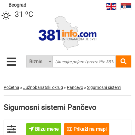
Beograd
31 ºC
Početna
»
Južnobanatski okrug
»
Pančevo
»
Sigurnosni sistemi
Sigurnosni sistemi Pančevo
Blizu mene
Prikaži na mapi