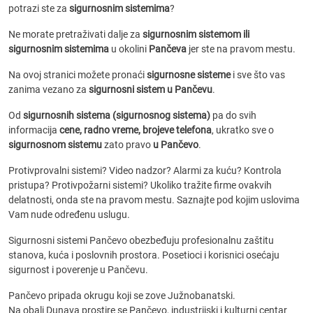
potrazi ste za
sigurnosnim sistemima
?
Ne morate pretraživati dalje za
sigurnosnim sistemom ili
sigurnosnim sistemima
u okolini
Pančeva
jer ste na pravom mestu.
Na ovoj stranici možete pronaći
sigurnosne sisteme
i sve što vas
zanima vezano za
sigurnosni sistem u Pančevu
.
Od
sigurnosnih sistema (sigurnosnog sistema)
pa do svih
informacija
cene, radno vreme, brojeve telefona
, ukratko sve o
sigurnosnom sistemu
zato pravo
u Pančevo
.
Protivprovalni sistemi? Video nadzor? Alarmi za kuću? Kontrola
pristupa? Protivpožarni sistemi? Ukoliko tražite firme ovakvih
delatnosti, onda ste na pravom mestu. Saznajte pod kojim uslovima
Vam nude određenu uslugu.
Sigurnosni sistemi Pančevo obezbeđuju profesionalnu zaštitu
stanova, kuća i poslovnih prostora. Posetioci i korisnici osećaju
sigurnost i poverenje u Pančevu.
Pančevo pripada okrugu koji se zove Južnobanatski.
Na obali Dunava prostire se Pančevo, industrijski i kulturni centar