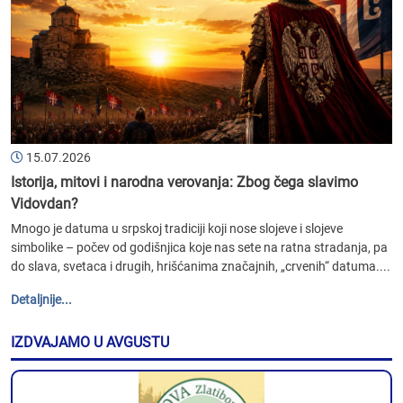
15.07.2026
Istorija, mitovi i narodna verovanja: Zbog čega slavimo
Vidovdan?
Mnogo je datuma u srpskoj tradiciji koji nose slojeve i slojeve
simbolike – počev od godišnjica koje nas sete na ratna stradanja, pa
do slava, svetaca i drugih, hrišćanima značajnih, „crvenih“ datuma....
Detaljnije...
IZDVAJAMO U AVGUSTU