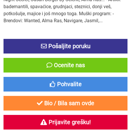
bademantili, spavaćice, grudnjaci, steznici, donji veš,
potkošulje, majice i još mnogo toga. Muški program: -
Brendovi: Wanted, Alma Ras, Navigare, Jasmil,...
Pošaljite poruku
Ocenite nas
Pohvalite
Bio / Bila sam ovde
Prijavite grešku!