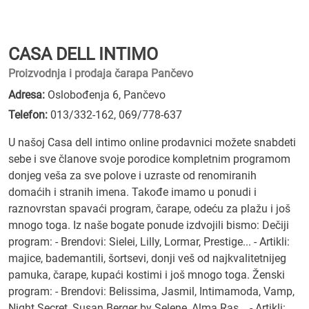
CASA DELL INTIMO
Proizvodnja i prodaja čarapa Pančevo
Adresa:
Oslobođenja 6, Pančevo
Telefon:
013/332-162
,
069/778-637
U našoj Casa dell intimo online prodavnici možete snabdeti
sebe i sve članove svoje porodice kompletnim programom
donjeg veša za sve polove i uzraste od renomiranih
domaćih i stranih imena. Takođe imamo u ponudi i
raznovrstan spavaći program, čarape, odeću za plažu i još
mnogo toga. Iz naše bogate ponude izdvojili bismo: Dečiji
program: - Brendovi: Sielei, Lilly, Lormar, Prestige... - Artikli:
majice, bademantili, šortsevi, donji veš od najkvalitetnijeg
pamuka, čarape, kupaći kostimi i još mnogo toga. Ženski
program: - Brendovi: Belissima, Jasmil, Intimamoda, Vamp,
Night Secret, Susan Berger by Selene, Alma Ras... - Artikli: