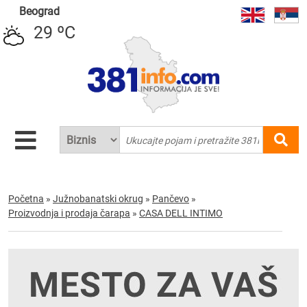
Beograd
29 ºC
Početna
»
Južnobanatski okrug
»
Pančevo
»
Proizvodnja i prodaja čarapa
»
CASA DELL INTIMO