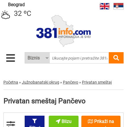
Beograd
32 ºC
Početna
»
Južnobanatski okrug
»
Pančevo
»
Privatan smeštaj
Privatan smeštaj Pančevo
Blizu
Prikaži na