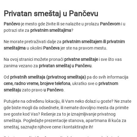
Privatan smeštaj u Pančevu
Pančevo
je mesto gde živite ili se nalazite u prolazu
Pančevom
i u
potrazi ste za
privatnim smeštajima
?
Ne morate pretraživati dalje za
privatnim smeštajem ili privatnim
smeštajima
u okolini
Pančeva
jer ste na pravom mestu.
Na ovoj stranici možete pronaći
privatne smeštaje
i sve što vas
zanima vezano za
privatan smeštaj u Pančevu
.
Od
privatnih smeštaja (privatnog smeštaja)
pa do svih informacija
cene, radno vreme, brojeve telefona
, ukratko sve o
privatnom
smeštaju
zato pravo
u Pančevo
.
Putujete na određenu lokaciju, ili Vam neko dolazi u goste? Ne znate
gde biste mogli da odsednete, ili nemate dovoljno mesta da primite
sve goste kod Vas? Rešenje za to je iznajmljivanje privatnog
smeštaja. Pogledajte prezentacije stanova, apartmana ili kuća za
smeštaj, saznajte njihove cene i kontaktirajte ih!