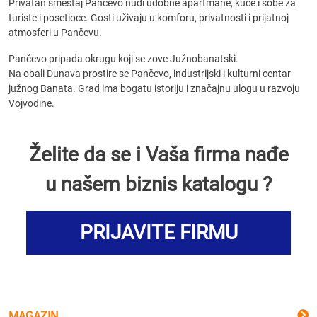
Privatan smeštaj Pančevo nudi udobne apartmane, kuće i sobe za
turiste i posetioce. Gosti uživaju u komforu, privatnosti i prijatnoj
atmosferi u Pančevu.
Pančevo pripada okrugu koji se zove Južnobanatski.
Na obali Dunava prostire se Pančevo, industrijski i kulturni centar
južnog Banata. Grad ima bogatu istoriju i značajnu ulogu u razvoju
Vojvodine.
Želite da se i Vaša firma nađe
u našem biznis katalogu ?
PRIJAVITE FIRMU
MAGAZIN