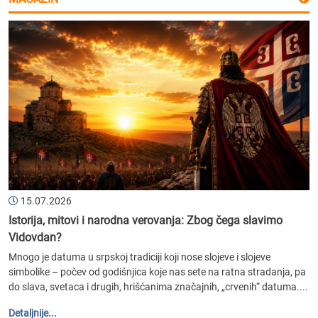
15.07.2026
Istorija, mitovi i narodna verovanja: Zbog čega slavimo
Vidovdan?
Mnogo je datuma u srpskoj tradiciji koji nose slojeve i slojeve
simbolike – počev od godišnjica koje nas sete na ratna stradanja, pa
do slava, svetaca i drugih, hrišćanima značajnih, „crvenih“ datuma....
Detaljnije...