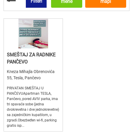
Filteri
mene
mapi
SMEŠTAJ ZA RADNIKE
PANČEVO
Kneza Mihajla Obrenovića
55, Tesla, Pančevo
PRIVATAN SMEŠTAJ U
PANČEVUApartman TESLA,
Pančevo, pored AVIV parka, ima
tri spavaće sobe (jedna
dvokrevetna i dve jednokrevetne)
sa zajedničkim kupatilom, u
zgradi.Obezbeđen wi-fi, parking
gratis isp...