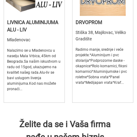
LIVNICA ALUMINIJUMA
DRVOPROM
ALU - LIV
Stiška 38, Majilovac, Veliko
Gradište
Mladenovac
Radimo manje, srednje i veće
Nalazimo se u Mladenovcu u
projekte.*Aluminijum i pvc
naselju Mala Vrbica, 45km od
stolarija*Podprozorne daske -
Beograda.Sa našim iskustvom u
okapnice*Rolo komarnici, fiksni
radu od 15god, ukazujemo na
komarnici*Aluminijumske i pvc
kvalitet našeg rada.Alu-liv se
roletne*Sobna vrata*Panel
bavi uslugom livenja
vrata*Medijapan vrata*Kraf...
aluminijuma.Kod nas možete
pronaći...
Želite da se i Vaša firma