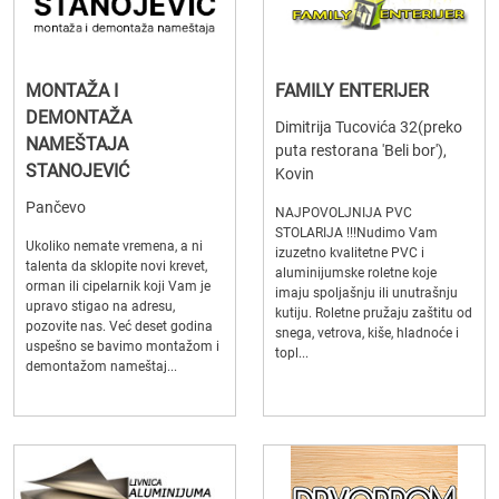
MONTAŽA I
FAMILY ENTERIJER
DEMONTAŽA
Dimitrija Tucovića 32(preko
NAMEŠTAJA
puta restorana 'Beli bor'),
STANOJEVIĆ
Kovin
Pančevo
NAJPOVOLJNIJA PVC
STOLARIJA !!!Nudimo Vam
Ukoliko nemate vremena, a ni
izuzetno kvalitetne PVC i
talenta da sklopite novi krevet,
aluminijumske roletne koje
orman ili cipelarnik koji Vam je
imaju spoljašnju ili unutrašnju
upravo stigao na adresu,
kutiju. Roletne pružaju zaštitu od
pozovite nas. Već deset godina
snega, vetrova, kiše, hladnoće i
uspešno se bavimo montažom i
topl...
demontažom nameštaj...