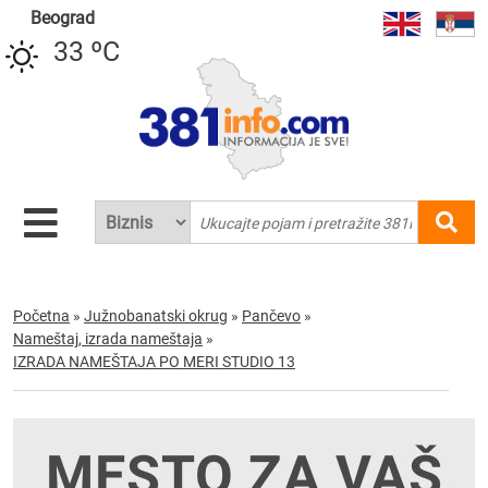
Beograd
33 ºC
Početna
»
Južnobanatski okrug
»
Pančevo
»
Nameštaj, izrada nameštaja
»
IZRADA NAMEŠTAJA PO MERI STUDIO 13