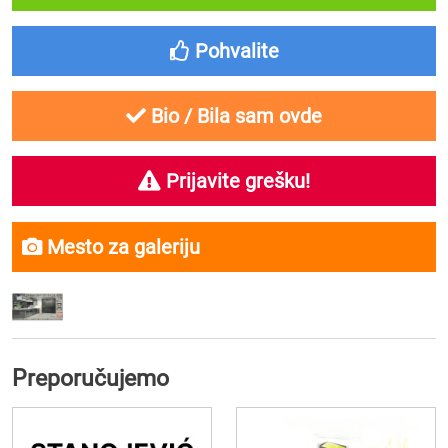
Pohvalite
Bio / Bila sam ovde
Prijavite grešku!
Mesto za galeriju
Preporučujemo