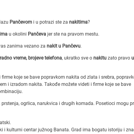
olazu
Pančevom
i u potrazi ste za
nakitima
?
tima
u okolini
Pančeva
jer ste na pravom mestu.
 vas zanima vezano za
nakit u Pančevu
.
 radno vreme, brojeve telefona
, ukratko sve o
nakitu
zato pravo
u
i firme koje se bave popravkom nakita od zlata i srebra, poprav
njem i izradom nakita. Takođe možete videti i firme koje se bave
ombinaciju.
 prstenja, ogrlica, narukvica i drugih komada. Posetioci mogu p
tski.
i i kulturni centar južnog Banata. Grad ima bogatu istoriju i zn