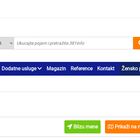
Dodatne usluge
Magazin
Reference
Kontakt
Žensko 
Blizu mene
Prikaži na 