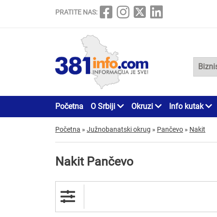
PRATITE NAS:
Početna
O Srbiji
Okruzi
Info kutak
Početna
»
Južnobanatski okrug
»
Pančevo
»
Nakit
Nakit Pančevo