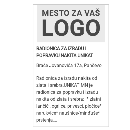
RADIONICA ZA IZRADU I
POPRAVKU NAKITA UNIKAT
Braće Jovanovića 17a, Pančevo
Radionica za izradu nakita od
zlata i srebra.UNIKAT MN je
radionica za popravku i izradu
nakita od zlata i srebra: * zlatni
lančići, ogrlice, privesci, pločice*
narukvice* naušnice/minđuše*
prstenja,...