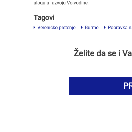
ulogu u razvoju Vojvodine.
Tagovi
Vereničko prstenje
Burme
Popravka n
Želite da se i 
PR