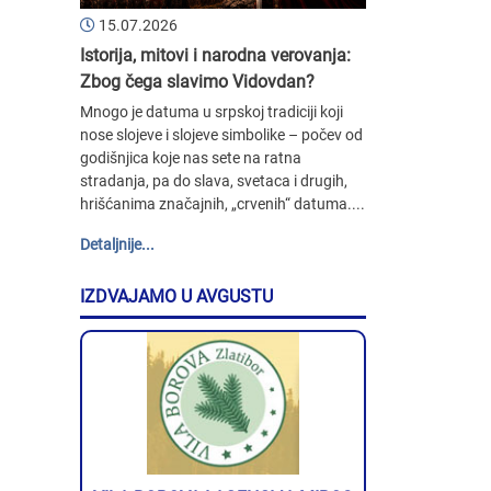
15.07.2026
Istorija, mitovi i narodna verovanja:
Zbog čega slavimo Vidovdan?
Mnogo je datuma u srpskoj tradiciji koji
nose slojeve i slojeve simbolike – počev od
godišnjica koje nas sete na ratna
stradanja, pa do slava, svetaca i drugih,
hrišćanima značajnih, „crvenih“ datuma....
Detaljnije...
IZDVAJAMO U AVGUSTU