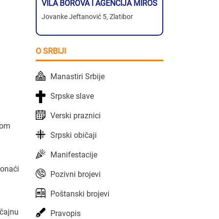
VILA BOROVA I AGENCIJA MIROS
Jovanke Jeftanović 5, Zlatibor
O SRBIJI
Manastiri Srbije
Srpske slave
Verski praznici
kom
Srpski običaji
Manifestacije
ronaći
Pozivni brojevi
Poštanski brojevi
ačajnu
Pravopis