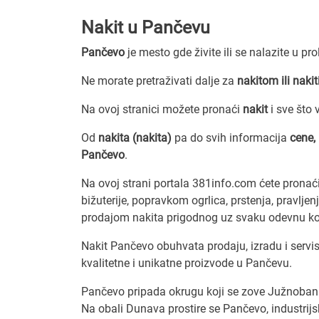
Nakit u Pančevu
Pančevo
je mesto gde živite ili se nalazite u pr
Ne morate pretraživati dalje za
nakitom ili naki
Na ovoj stranici možete pronaći
nakit
i sve što
Od
nakita (nakita)
pa do svih informacija
cene,
Pančevo
.
Na ovoj strani portala 381info.com ćete pronać
bižuterije, popravkom ogrlica, prstenja, pravlje
prodajom nakita prigodnog uz svaku odevnu k
Nakit Pančevo obuhvata prodaju, izradu i servis
kvalitetne i unikatne proizvode u Pančevu.
Pančevo pripada okrugu koji se zove Južnobana
Na obali Dunava prostire se Pančevo, industrijsk