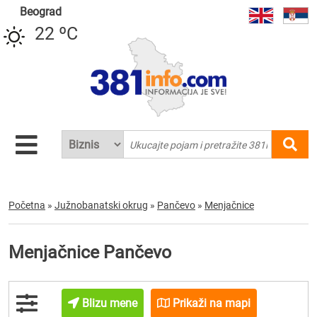
Beograd
22 ºC
Početna
»
Južnobanatski okrug
»
Pančevo
»
Menjačnice
Menjačnice Pančevo
Blizu mene
Prikaži na mapi