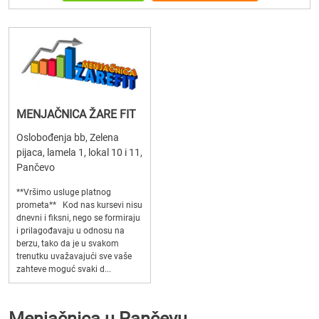
MENJAČNICA ŽARE FIT
Oslobođenja bb, Zelena
pijaca, lamela 1, lokal 10 i 11,
Pančevo
**Vršimo usluge platnog
prometa** Kod nas kursevi nisu
dnevni i fiksni, nego se formiraju
i prilagođavaju u odnosu na
berzu, tako da je u svakom
trenutku uvažavajući sve vaše
zahteve moguć svaki d...
Menjačnica u Pančevu