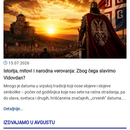
15.07.2026
Istorija, mitovi i narodna verovanja: Zbog čega slavimo
Vidovdan?
Mnogo je datuma u srpskoj tradiciji koji nose slojeve i slojeve
simbolike – počev od godišnjica koje nas sete na ratna stradanja, pa
do slava, svetaca i drugih, hrišćanima značajnih, „crvenih“ datuma....
Detaljnije...
IZDVAJAMO U AVGUSTU