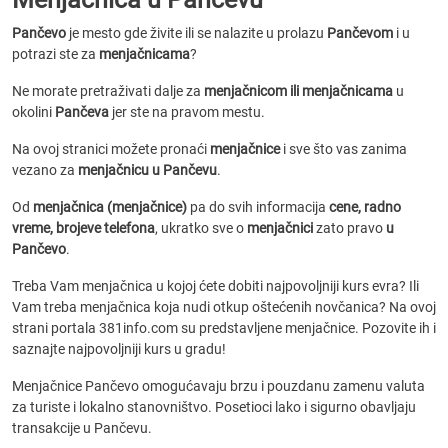
Pančevo
je mesto gde živite ili se nalazite u prolazu
Pančevom
i u
potrazi ste za
menjačnicama
?
Ne morate pretraživati dalje za
menjačnicom ili menjačnicama
u
okolini
Pančeva
jer ste na pravom mestu.
Na ovoj stranici možete pronaći
menjačnice
i sve što vas zanima
vezano za
menjačnicu u Pančevu
.
Od
menjačnica (menjačnice)
pa do svih informacija
cene, radno
vreme, brojeve telefona
, ukratko sve o
menjačnici
zato pravo
u
Pančevo
.
Treba Vam menjačnica u kojoj ćete dobiti najpovoljniji kurs evra? Ili
Vam treba menjačnica koja nudi otkup oštećenih novčanica? Na ovoj
strani portala 381info.com su predstavljene menjačnice. Pozovite ih i
saznajte najpovoljniji kurs u gradu!
Menjačnice Pančevo omogućavaju brzu i pouzdanu zamenu valuta
za turiste i lokalno stanovništvo. Posetioci lako i sigurno obavljaju
transakcije u Pančevu.