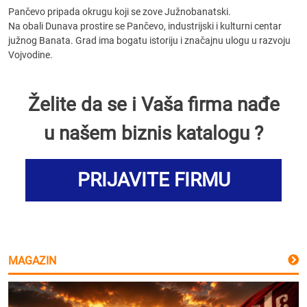
Pančevo pripada okrugu koji se zove Južnobanatski.
Na obali Dunava prostire se Pančevo, industrijski i kulturni centar
južnog Banata. Grad ima bogatu istoriju i značajnu ulogu u razvoju
Vojvodine.
Želite da se i Vaša firma nađe
u našem biznis katalogu ?
PRIJAVITE FIRMU
MAGAZIN