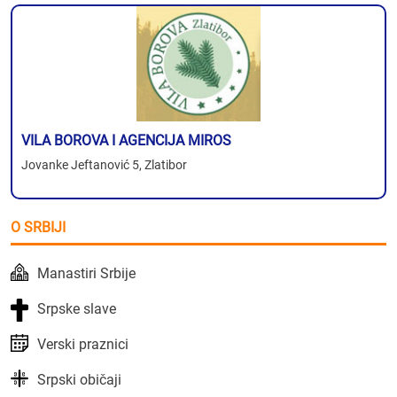
VILA BOROVA I AGENCIJA MIROS
Jovanke Jeftanović 5, Zlatibor
O SRBIJI
Manastiri Srbije
Srpske slave
Verski praznici
Srpski običaji