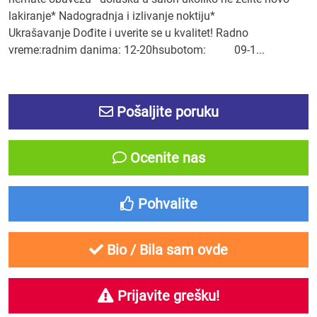
lakiranje* Nadogradnja i izlivanje noktiju*
Ukrašavanje Dođite i uverite se u kvalitet! Radno
vreme:radnim danima: 12-20hsubotom: 09-1...
Pošaljite poruku
Ocenite nas
Pohvalite
Bio / Bila sam ovde
Prijavite grešku!