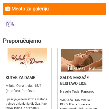
Mesto za galeriju
Preporučujemo
KUTAK ZA DAME
SALON MASAŽE
BLISTAVO LICE
Miloša Obrenovića 15/1
(interfon), Pančevo
Naselje Tesla, Pančevo
Epilacija je neinvazivna metoda
*MASAŽA LICA, VRATA I
trajnog uklanjanja dlačica. Kao
DEKOLTEA : - Povećava
takva, jedina je priznata u
samopouzdanje i uspavanu ,