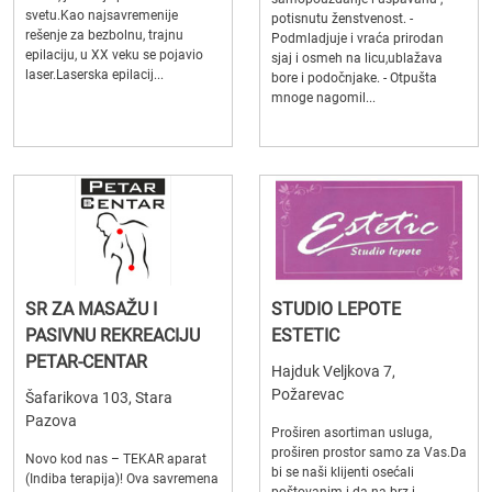
svetu.Kao najsavremenije
potisnutu ženstvenost. -
rešenje za bezbolnu, trajnu
Podmladjuje i vraća prirodan
epilaciju, u XX veku se pojavio
sjaj i osmeh na licu,ublažava
laser.Laserska epilacij...
bore i podočnjake. - Otpušta
mnoge nagomil...
SR ZA MASAŽU I
STUDIO LEPOTE
PASIVNU REKREACIJU
ESTETIC
PETAR-CENTAR
Hajduk Veljkova 7,
Požarevac
Šafarikova 103, Stara
Pazova
Proširen asortiman usluga,
proširen prostor samo za Vas.Da
Novo kod nas – TEKAR aparat
bi se naši klijenti osećali
(Indiba terapija)! Ova savremena
poštovanim i da na brz i