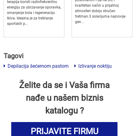
terapija koristi radiofrekventnu
kvalitetan način u prijatnoj
energiju za ubrzavanje oporavka,
atmosferi dobiju stručan
smanjenje bola i regeneraciju
tretman.3 solarijuma najnovije
tkiva. Idealna je za tretiranje
gen...
sportskih p...
Tagovi
Depilacija šećernom pastom
Izlivanje noktiju
Želite da se i Vaša firma
nađe u našem biznis
katalogu ?
PRIJAVITE FIRMU