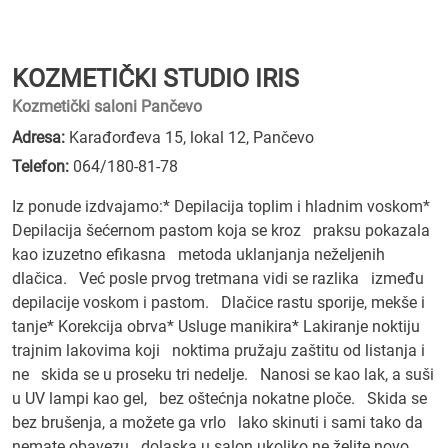
KOZMETIČKI STUDIO IRIS
Kozmetički saloni Pančevo
Adresa:
Karađorđeva 15, lokal 12, Pančevo
Telefon:
064/180-81-78
Iz ponude izdvajamo:* Depilacija toplim i hladnim voskom*
Depilacija šećernom pastom koja se kroz praksu pokazala
kao izuzetno efikasna metoda uklanjanja neželjenih
dlačica. Već posle prvog tretmana vidi se razlika između
depilacije voskom i pastom. Dlačice rastu sporije, mekše i
tanje* Korekcija obrva* Usluge manikira* Lakiranje noktiju
trajnim lakovima koji noktima pružaju zaštitu od listanja i
ne skida se u proseku tri nedelje. Nanosi se kao lak, a suši
u UV lampi kao gel, bez oštećnja nokatne ploče. Skida se
bez brušenja, a možete ga vrlo lako skinuti i sami tako da
nemate obavezu dolaska u salon ukoliko ne želite novo