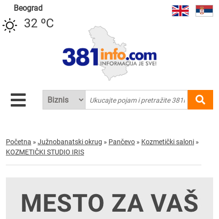
Beograd
32 ºC
Početna
»
Južnobanatski okrug
»
Pančevo
»
Kozmetički saloni
»
KOZMETIČKI STUDIO IRIS