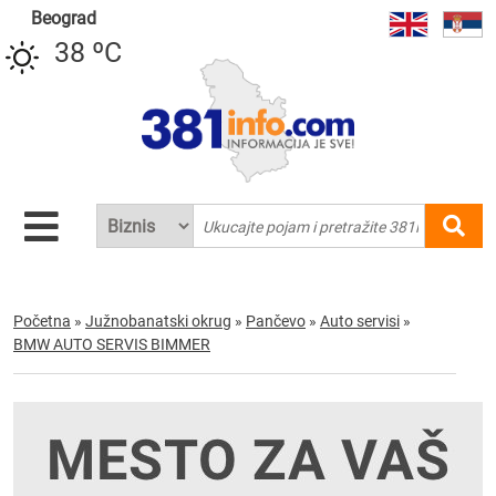
Beograd
38 ºC
Početna
»
Južnobanatski okrug
»
Pančevo
»
Auto servisi
»
BMW AUTO SERVIS BIMMER