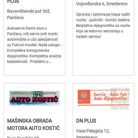
PLUS
Vojvođanska 6, Smederevo
Bavaništanski put 30ž,
Opravka i centriranje trapa vaših
Pančevo
vozila: - putnički - kombi- teretna
Besplatna dijagnostika za vozila
Autoservis Damir plus u
koja se redovno servisiraju u
Pančevu, vrši servis svih marki
našem servisu!
automobila a uža specijalnost
su Fiat-ovi modeli. Naše usluge: -
Kompletna kompjuterska
dijagnostika- Kompletna analiza
bezbednosti - Problemi u...
MAŠINSKA OBRADA
DN PLUS
MOTORA AUTO KOSTIĆ
Vase Pelagića 12,
Smederevo