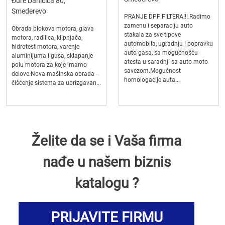
Đure Daničića 80,
Smederevo
PRANJE DPF FILTERA!!! Radimo
zamenu i separaciju auto
Obrada blokova motora, glava
stakala za sve tipove
motora, radilica, klipnjača,
automobila, ugradnju i popravku
hidrotest motora, varenje
auto gasa, sa mogućnošću
aluminijuma i gusa, sklapanje
atesta u saradnji sa auto moto
polu motora za koje imamo
savezom.Mogućnost
delove.Nova mašinska obrada -
homologacije auta...
čišćenje sistema za ubrizgavan...
Želite da se i Vaša firma
nađe u našem biznis
katalogu ?
PRIJAVITE FIRMU