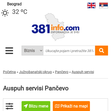
Beograd
32 ºC
Početna
»
Južnobanatski okrug
»
Pančevo
»
Auspuh servisi
Auspuh servisi Pančevo
Blizu mene
Prikaži na mapi