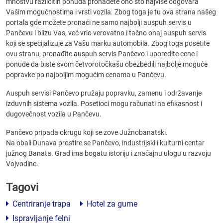
mnoštvu različitih ponuda pronađete ono što najviše odgovara
Vašim mogućnostima i vrsti vozila. Zbog toga je tu ova strana našeg
portala gde možete pronaći ne samo najbolji auspuh servis u
Pančevu i blizu Vas, već vrlo verovatno i tačno onaj auspuh servis
koji se specijalizuje za Vašu marku automobila. Zbog toga posetite
ovu stranu, pronađite auspuh servis Pančevo i uporedite cene i
ponude da biste svom četvorotočkašu obezbedili najbolje moguće
popravke po najboljim mogućim cenama u Pančevu.
Auspuh servisi Pančevo pružaju popravku, zamenu i održavanje
izduvnih sistema vozila. Posetioci mogu računati na efikasnost i
dugovečnost vozila u Pančevu.
Pančevo pripada okrugu koji se zove Južnobanatski.
Na obali Dunava prostire se Pančevo, industrijski i kulturni centar
južnog Banata. Grad ima bogatu istoriju i značajnu ulogu u razvoju
Vojvodine.
Tagovi
Centriranje trapa
Hotel za gume
Ispravljanje felni