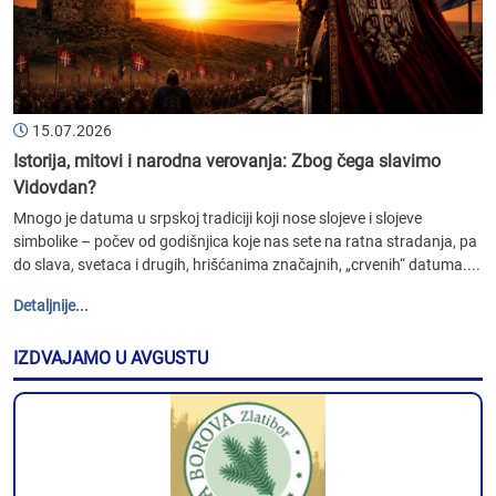
15.07.2026
Istorija, mitovi i narodna verovanja: Zbog čega slavimo
Vidovdan?
Mnogo je datuma u srpskoj tradiciji koji nose slojeve i slojeve
simbolike – počev od godišnjica koje nas sete na ratna stradanja, pa
do slava, svetaca i drugih, hrišćanima značajnih, „crvenih“ datuma....
Detaljnije...
IZDVAJAMO U AVGUSTU