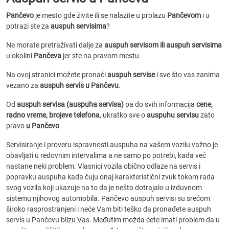
Pančevo
je mesto gde živite ili se nalazite u prolazu
Pančevom
i u
potrazi ste za
auspuh servisima
?
Ne morate pretraživati dalje za
auspuh servisom ili auspuh servisima
u okolini
Pančeva
jer ste na pravom mestu.
Na ovoj stranici možete pronaći
auspuh servise
i sve što vas zanima
vezano za
auspuh servis u Pančevu
.
Od
auspuh servisa (auspuha servisa)
pa do svih informacija
cene,
radno vreme, brojeve telefona
, ukratko sve o
auspuhu servisu
zato
pravo
u Pančevo
.
Servisiranje i proveru ispravnosti auspuha na vašem vozilu važno je
obavljati u redovnim intervalima a ne samo po potrebi, kada već
nastane neki problem. Vlasnici vozila obično odlaze na servis i
popravku auspuha kada čuju onaj karakteristični zvuk tokom rada
svog vozila koji ukazuje na to da je nešto dotrajalo u izduvnom
sistemu njihovog automobila. Pančevo auspuh servisi su srećom
široko rasprostranjeni i neće Vam biti teško da pronađete auspuh
servis u Pančevu blizu Vas. Međutim možda ćete imati problem da u