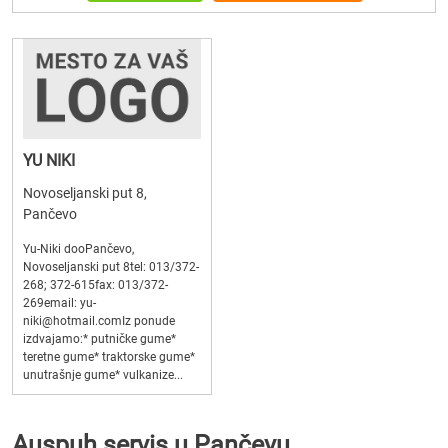
YU NIKI
Novoseljanski put 8,
Pančevo
Yu-Niki dooPančevo,
Novoseljanski put 8tel: 013/372-
268; 372-615fax: 013/372-
269email: yu-
niki@hotmail.comIz ponude
izdvajamo:* putničke gume*
teretne gume* traktorske gume*
unutrašnje gume* vulkanize...
Auspuh servis u Pančevu