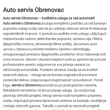
Auto servis Obrenovac
Auto servisi Obrenovac – kvalitetna usluga za vaš automobil
Auto servisi u Obrenovcu
pružaju kompletnu podršku za održavanje i
popravku vašeg vozila, bilo da je u pitanju redovan servis ili rešavanje
nepredviđenih kvarova. U ponudi su različite vrste usluga, uključujući
mehaničarske radove, električarske popravke, zamenu ulja i filtera,
dijagnostiku motora, servisiranje klima uređaj.
Savremeni auto
servisi u Obrenovcu
koriste modernu opremu i tehnologiju,
omogućavajući preciznu dijagnostiku problema i brzo rešavanje svih
vrsta kvarova. Iskusni i obučeni majstori uvek su spremni da ponude
profesionalne savete i odgovore na sva pitanja vezana za
održavanje automobila. Poseban akcenat stavlja se na kvalitet
rezervnih delova – mnogi servisi koriste originalne ili proverene
zamenske delove, osiguravajući dugotrajnost i pouzdanost. Pored
toga,
servisi u Obrenovcu
poznati su po pristupačnim cenama,
fleksibilnim terminima i brzini pružanja usluga. Za vozače koji
planiraju tehnički pregled, mnogi servisi nude kompletnu pripremu
vozila, uključujući provere ispravnosti sistema za kočenje, osvetljenja
i emisiju izduvnih gasova. Takođe, u ponudi su sezonski pregledi,