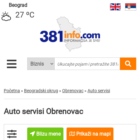
Beograd
27 ºC
Početna
»
Beogradski okrug
»
Obrenovac
»
Auto servisi
Auto servisi Obrenovac
Blizu mene
Prikaži na mapi