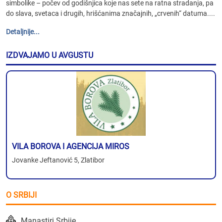
simbolike – počev od godišnjica koje nas sete na ratna stradanja, pa
do slava, svetaca i drugih, hrišćanima značajnih, „crvenih“ datuma....
Detaljnije...
IZDVAJAMO U AVGUSTU
VILA BOROVA I AGENCIJA MIROS
Jovanke Jeftanović 5, Zlatibor
O SRBIJI
Manastiri Srbije