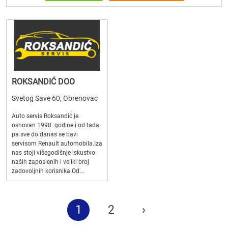
ROKSANDIĆ DOO
Svetog Save 60, Obrenovac
Auto servis Roksandić je
osnovan 1998. godine i od tada
pa sve do danas se bavi
servisom Renault automobila.Iza
nas stoji višegodišnje iskustvo
naših zaposlenih i veliki broj
zadovoljnih korisnika.Od...
1
2
›