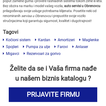
poput zamene guma i provere rashladnih sistema tokom zime ili leta.
Bez obzira na marku i model vašeg vozila,
auto servisi u Obrenovcu
prilagođavaju svoje usluge potrebama klijenata. Posetite neki od
renomiranih
servisa u Obrenovcu
i prepustite svoje vozilo
stručnjacima koji garantuju sigurnost, kvalitet i dugotrajnost!
Tagovi
Kočioni sistem
Kardan
Amortizeri
Maglenke
Spojleri
Pumpa za ulje
Farovi
Anlaser
Migavci
Rezervoari za gorivo
Želite da se i Vaša firma nađe
u našem biznis katalogu ?
PRIJAVITE FIRMU