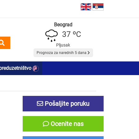
Beograd
37 ºC
Pljusak
Prognoza za narednih 5 dana
preduzetništvo
Pošaljite poruku
Ocenite nas