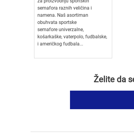
za proizvodnju sportskih
semafora raznih veličina i
namena. Naš asortiman
obuhvata sportske
semafore univerzalne,
košarkaške, vaterpolo, fudbalske,
i američkog fudbala...
Želite da 