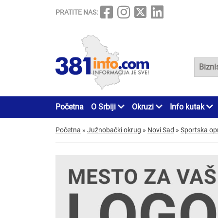
PRATITE NAS:
Početna
O Srbiji
Okruzi
Info kutak
Početna
»
Južnobački okrug
»
Novi Sad
»
Sportska o