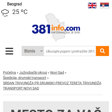
Beograd
25 ºC
Početna
»
Južnobački okrug
»
Novi Sad
»
Špedicija, drumski transport
»
SRĐAN TRIVUNDŽA PR DRUMSKI PREVOZ TERETA TRIVUNDŽA
TRANSPORT NOVI SAD