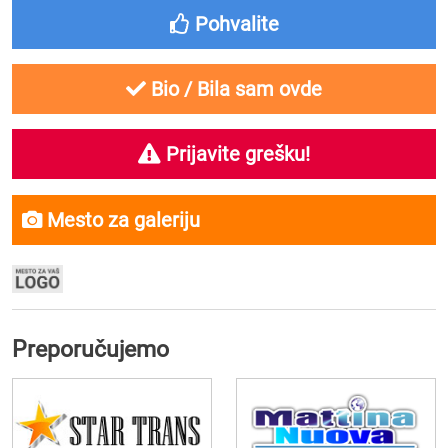
Pohvalite
Bio / Bila sam ovde
Prijavite grešku!
Mesto za galeriju
Preporučujemo