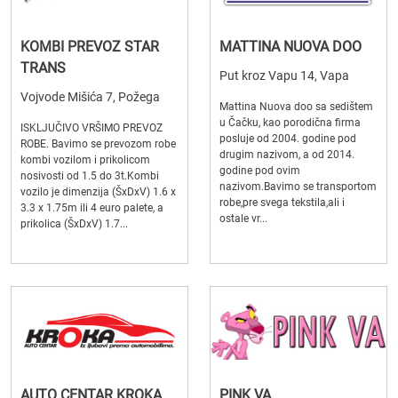
KOMBI PREVOZ STAR
MATTINA NUOVA DOO
TRANS
Put kroz Vapu 14, Vapa
Vojvode Mišića 7, Požega
Mattina Nuova doo sa sedištem
u Čačku, kao porodična firma
ISKLJUČIVO VRŠIMO PREVOZ
posluje od 2004. godine pod
ROBE. Bavimo se prevozom robe
drugim nazivom, a od 2014.
kombi vozilom i prikolicom
godine pod ovim
nosivosti od 1.5 do 3t.Kombi
nazivom.Bavimo se transportom
vozilo je dimenzija (ŠxDxV) 1.6 x
robe,pre svega tekstila,ali i
3.3 x 1.75m ili 4 euro palete, a
ostale vr...
prikolica (ŠxDxV) 1.7...
AUTO CENTAR KROKA
PINK VA