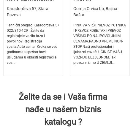
Karađorđeva 57, Stara
Gornja Crvica bb, Bajina
Pazova
Bašta
Tehnički pregled Karađorđeva 57
PINK VA VRŠI PREVOZ PUTNIKA
022/310-129 Želite da
I PREVOZ ROBE.TAXI PREVOZ
registrujete vozilo brzo i
VRŠIMO PO NAJPOVOLJNIIM
povoljno? Registracija
CENAMA.RADNO VREME NON-
vozila:Auto centar Kroka se već
STOP.Naši profesionalni i
godinama uspešno bavi
ljubazni vozači UČINIĆE VAŠU
uslugama u oblasti registracije
VOŽNJU BEZBEDNOM.Taxi
voz...
prevoz vršimo U ZEMLJI...
Želite da se i Vaša firma
nađe u našem biznis
katalogu ?